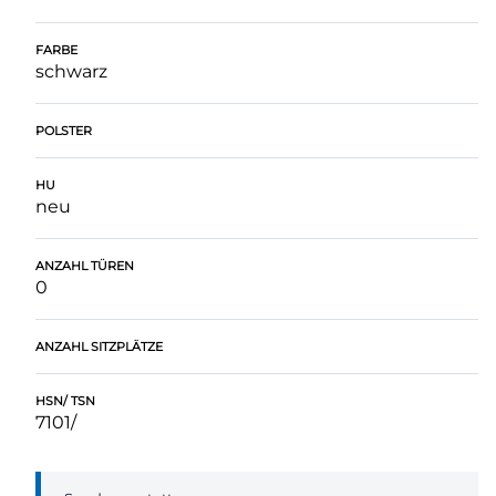
FARBE
schwarz
POLSTER
HU
neu
ANZAHL TÜREN
0
ANZAHL SITZPLÄTZE
HSN/ TSN
7101/