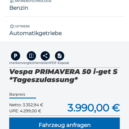
ANTRIEBSTECHNOLOGIE
Benzin
GETRIEBE
Automatikgetriebe
merken
vergleichen
teilen
PDF-Exposé
Vespa PRIMAVERA 50 i-get S
*Tageszulassung*
Barpreis
3.990,00 €
Netto:
3.352,94 €
UPE:
4.299,00 €
Fahrzeug anfragen