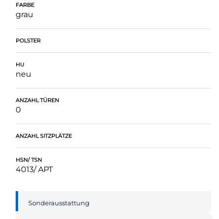
FARBE
grau
POLSTER
HU
neu
ANZAHL TÜREN
0
ANZAHL SITZPLÄTZE
HSN/ TSN
4013/ APT
Sonderausstattung