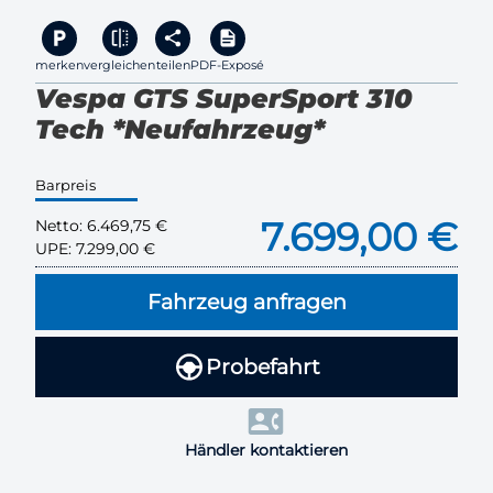
merken
vergleichen
teilen
PDF-Exposé
Vespa GTS SuperSport 310
Tech *Neufahrzeug*
Barpreis
7.699,00 €
Netto:
6.469,75 €
UPE:
7.299,00 €
Fahrzeug anfragen
Probefahrt
Händler kontaktieren