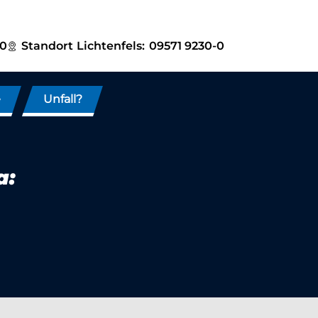
-0
Standort
Lichtenfels:
09571 9230-0
e
Unfall?
a: