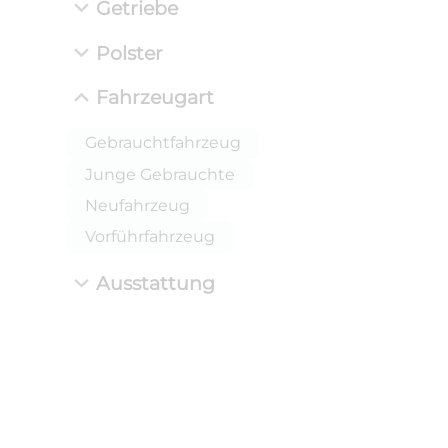
Getriebe
Polster
Fahrzeugart
Gebrauchtfahrzeug
Junge Gebrauchte
Neufahrzeug
Vorführfahrzeug
Ausstattung
ANLIEFE
BMW 
LEISTUN
kW ( PS)
i
€
8,4% red
UPE: €