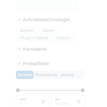
Antriebstechnologie
Benzin
Diesel
Plug-In Hybrid
Elektro
Karosserie
ANLIEFE
Preise/Rate
BMW 
LEISTUN
Barpreis
Finanzierung
Leasing
kW ( PS)
i
€
8,4% red
UPE: €
VON
BIS