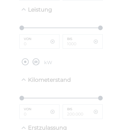
Leistung
NEFZ: Kraf
(komb./inn
CO2-Emissi
;ii WLTP: 
l/100km; 
VON
BIS
g/km; Lei
cm³; Kraftst
PS
kW
Kilometerstand
VON
BIS
Erstzulassung