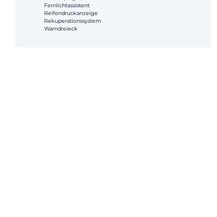
Fernlichtassistent
Reifendruckanzeige
Rekuperationssystem
Warndreieck
RÄDER/BEREIFUNG
22" M Leichtmetallräder V-Speiche 747 M Bicolor mit
Mischbereifung
Radschraubensicherung
Reifenreparatur-Set