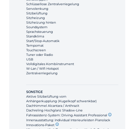
Schlüssellose Zentralverriegelung
Servolenkung
Sitzbelüftung
Sitzheizung
Sitzheizung hinten
Soundsystem
Sprachsteuerung
Standklima
Start/Stop-Automatik
Tempomat
Touchscreen
Tuner oder Radio
USB
Volldigitales Kombiinstrument
W-Lan / Wifi Hotspot
Zentralverriegelung
SONSTIGE
Aktive Sitzbelüftung vorn
Anhängerkupplung (Kugelkopf schwenkbar)
Dachhimmel Alcantara / Anthrazit
Dachreling Hochglanz Shadow-Line
Fahrassistenz-System: Driving Assistant Professional
Innenausstattung: Individual Interieurleisten Pianolack
Innovations-Paket