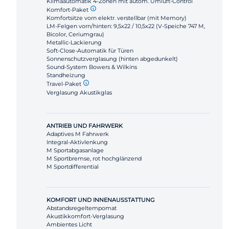
Klimaautomatik 4-Zonen mit autom. Umluft-Control
Komfort-Paket
Komfortsitze vorn elektr. verstellbar (mit Memory)
LM-Felgen vorn/hinten: 9,5x22 / 10,5x22 (V-Speiche 747 M,
Bicolor, Ceriumgrau)
Metallic-Lackierung
Soft-Close-Automatik für Türen
Sonnenschutzverglasung (hinten abgedunkelt)
Sound-System Bowers & Wilkins
Standheizung
Travel-Paket
Verglasung Akustikglas
ANTRIEB UND FAHRWERK
Adaptives M Fahrwerk
Integral-Aktivlenkung
M Sportabgasanlage
M Sportbremse, rot hochglänzend
M Sportdifferential
KOMFORT UND INNENAUSSTATTUNG
Abstandsregeltempomat
Akustikkomfort-Verglasung
Ambientes Licht