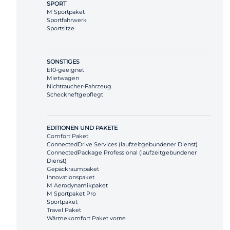
SPORT
M Sportpaket
Sportfahrwerk
Sportsitze
SONSTIGES
E10-geeignet
Mietwagen
Nichtraucher-Fahrzeug
Scheckheftgepflegt
EDITIONEN UND PAKETE
Comfort Paket
ConnectedDrive Services (laufzeitgebundener Dienst)
ConnectedPackage Professional (laufzeitgebundener
Dienst)
Gepäckraumpaket
Innovationspaket
M Aerodynamikpaket
M Sportpaket Pro
Sportpaket
Travel Paket
Wärmekomfort Paket vorne