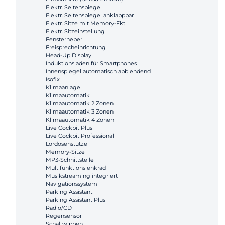
Elektr. Seitenspiegel
Elektr. Seitenspiegel anklappbar
Elektr. Sitze mit Memory-Fkt.
Elektr. Sitzeinstellung
Fensterheber
Freisprecheinrichtung
Head-Up Display
Induktionsladen für Smartphones
Innenspiegel automatisch abblendend
Isofix
Klimaanlage
Klimaautomatik
Klimaautomatik 2 Zonen
Klimaautomatik 3 Zonen
Klimaautomatik 4 Zonen
Live Cockpit Plus
Live Cockpit Professional
Lordosenstütze
Memory-Sitze
MP3-Schnittstelle
Multifunktionslenkrad
Musikstreaming integriert
Navigationssystem
Parking Assistant
Parking Assistant Plus
Radio/CD
Regensensor
Schaltwippen