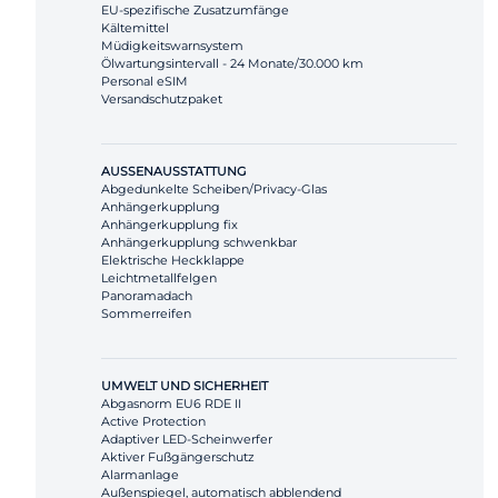
EU-spezifische Zusatzumfänge
Kältemittel
Müdigkeitswarnsystem
Ölwartungsintervall - 24 Monate/30.000 km
Personal eSIM
Versandschutzpaket
AUSSENAUSSTATTUNG
Abgedunkelte Scheiben/Privacy-Glas
Anhängerkupplung
Anhängerkupplung fix
Anhängerkupplung schwenkbar
Elektrische Heckklappe
Leichtmetallfelgen
Panoramadach
Sommerreifen
UMWELT UND SICHERHEIT
Abgasnorm EU6 RDE II
Active Protection
Adaptiver LED-Scheinwerfer
Aktiver Fußgängerschutz
Alarmanlage
Außenspiegel, automatisch abblendend