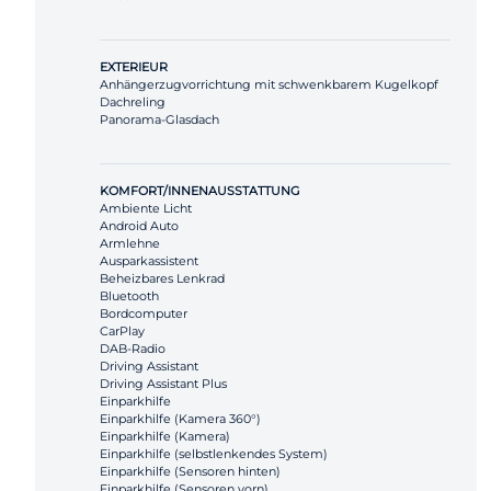
EXTERIEUR
Anhängerzugvorrichtung mit schwenkbarem Kugelkopf
Dachreling
Panorama-Glasdach
KOMFORT/INNENAUSSTATTUNG
Ambiente Licht
Android Auto
Armlehne
Ausparkassistent
Beheizbares Lenkrad
Bluetooth
Bordcomputer
CarPlay
DAB-Radio
Driving Assistant
Driving Assistant Plus
Einparkhilfe
Einparkhilfe (Kamera 360°)
Einparkhilfe (Kamera)
Einparkhilfe (selbstlenkendes System)
Einparkhilfe (Sensoren hinten)
Einparkhilfe (Sensoren vorn)