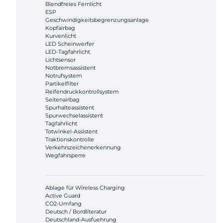
Blendfreies Fernlicht
ESP
Geschwindigkeitsbegrenzungsanlage
Kopfairbag
Kurvenlicht
LED Scheinwerfer
LED-Tagfahrlicht
Lichtsensor
Notbremsassistent
Notrufsystem
Partikelfilter
Reifendruckkontrollsystem
Seitenairbag
Spurhalteassistent
Spurwechselassistent
Tagfahrlicht
Totwinkel-Assistent
Traktionskontrolle
Verkehrszeichenerkennung
Wegfahrsperre
Ablage für Wireless Charging
Active Guard
CO2-Umfang
Deutsch / Bordliteratur
Deutschland-Ausfuehrung