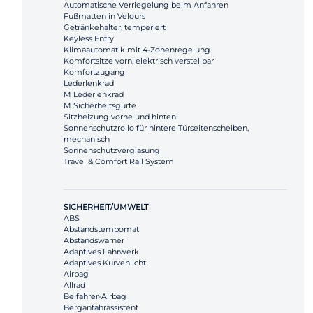
Automatische Verriegelung beim Anfahren
Fußmatten in Velours
Getränkehalter, temperiert
Keyless Entry
Klimaautomatik mit 4-Zonenregelung
Komfortsitze vorn, elektrisch verstellbar
Komfortzugang
Lederlenkrad
M Lederlenkrad
M Sicherheitsgurte
Sitzheizung vorne und hinten
Sonnenschutzrollo für hintere Türseitenscheiben,
mechanisch
Sonnenschutzverglasung
Travel & Comfort Rail System
SICHERHEIT/UMWELT
ABS
Abstandstempomat
Abstandswarner
Adaptives Fahrwerk
Adaptives Kurvenlicht
Airbag
Allrad
Beifahrer-Airbag
Berganfahrassistent