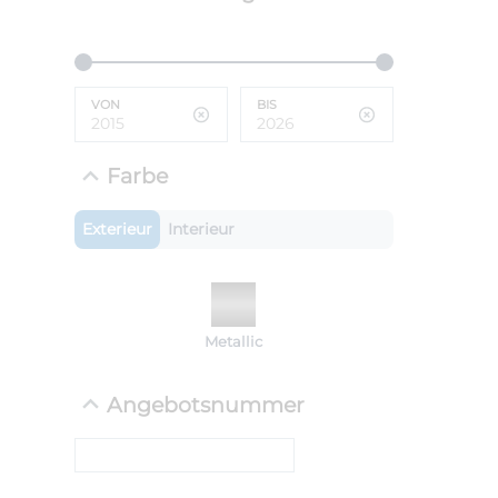
ANLIEFE
BMW 
VON
BIS
LEISTUN
kW ( PS)
i
€
Farbe
8,4% red
UPE: €
Exterieur
Interieur
NEFZ: Kraf
Metallic
(komb./inn
CO2-Emissi
;ii WLTP: 
Angebotsnummer
l/100km; 
g/km; Lei
cm³; Kraftst