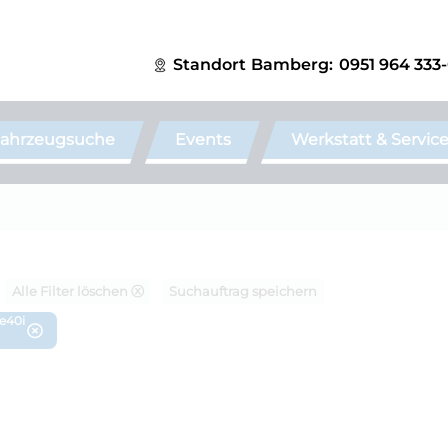
Standort
Bamberg:
0951 964 333
ahrzeugsuche
Events
Werkstatt & Servic
Alle Filter löschen ⓧ
Suchauftrag speichern
ve40i