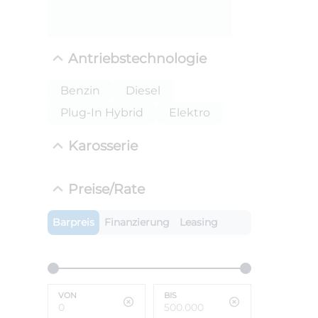
Antriebstechnologie
Benzin
Diesel
Plug-In Hybrid
Elektro
Karosserie
ANLIEFE
Preise/Rate
BMW X
LEISTUN
Barpreis
Finanzierung
Leasing
kW ( PS)
i
€
8,4% red
UPE: €
VON
BIS