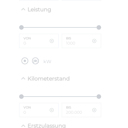
Leistung
NEFZ: Kraf
(komb./inn
CO2-Emissi
;ii WLTP: 
l/100km; 
VON
BIS
g/km; Lei
cm³; Kraftst
PS
kW
Kilometerstand
VON
BIS
Erstzulassung