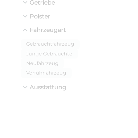
Getriebe
Polster
Fahrzeugart
Gebrauchtfahrzeug
Junge Gebrauchte
Neufahrzeug
Vorführfahrzeug
Ausstattung
ANLIEFE
BMW 
LEISTUN
kW ( PS)
i
€
8,4% red
UPE: €