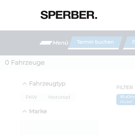
Termin buchen
F
Menü
0
Fahrzeuge
Fahrzeugtyp
FILTER
PKW
Motorrad
X5 xDri
Modell
Marke