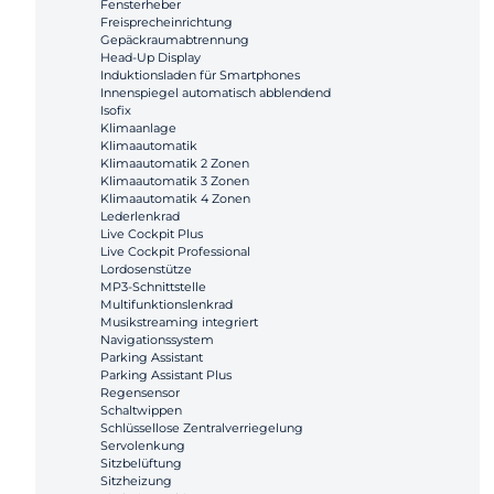
Fensterheber
Freisprecheinrichtung
Gepäckraumabtrennung
Head-Up Display
Induktionsladen für Smartphones
Innenspiegel automatisch abblendend
Isofix
Klimaanlage
Klimaautomatik
Klimaautomatik 2 Zonen
Klimaautomatik 3 Zonen
Klimaautomatik 4 Zonen
Lederlenkrad
Live Cockpit Plus
Live Cockpit Professional
Lordosenstütze
MP3-Schnittstelle
Multifunktionslenkrad
Musikstreaming integriert
Navigationssystem
Parking Assistant
Parking Assistant Plus
Regensensor
Schaltwippen
Schlüssellose Zentralverriegelung
Servolenkung
Sitzbelüftung
Sitzheizung