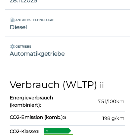
28.11.2025
ANTRIEBSTECHNOLOGIE
Diesel
GETRIEBE
Automatikgetriebe
Verbrauch (WLTP)
ii
Energieverbrauch
7.5 l/100km
(kombiniert):
CO2-Emission (komb.):
ii
198 g/km
CO2-Klasse:
A
ii