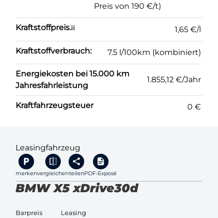
Preis von 190 €/t)
Kraftstoffpreis.
ii
1,65 €/l
Kraftstoffverbrauch:
7.5 l/100km (kombiniert)
Energiekosten bei 15.000 km
1.855,12 €/Jahr
Jahresfahrleistung
Kraftfahrzeugsteuer
0 €
Leasingfahrzeug
merken
vergleichen
teilen
PDF-Exposé
BMW X5 xDrive30d
Barpreis
Leasing