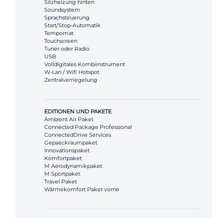
Sitzheizung hinten
Soundsystem
Sprachsteuerung
Start/Stop-Automatik
Tempomat
Touchscreen
Tuner oder Radio
USB
Volldigitales Kombiinstrument
W-Lan / Wifi Hotspot
Zentralverriegelung
EDITIONEN UND PAKETE
Ambient Air Paket
Connected Package Professional
ConnectedDrive Services
Gepaeckraumpaket
Innovationspaket
Komfortpaket
M Aerodynamikpaket
M Sportpaket
Travel Paket
Wärmekomfort Paket vorne