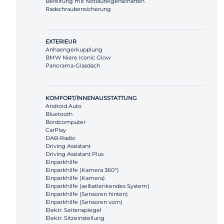
Bereifung mit Notlaufeigenschaften
Radschraubensicherung
EXTERIEUR
Anhaengerkupplung
BMW Niere Iconic Glow
Panorama-Glasdach
KOMFORT/INNENAUSSTATTUNG
Android Auto
Bluetooth
Bordcomputer
CarPlay
DAB-Radio
Driving Assistant
Driving Assistant Plus
Einparkhilfe
Einparkhilfe (Kamera 360°)
Einparkhilfe (Kamera)
Einparkhilfe (selbstlenkendes System)
Einparkhilfe (Sensoren hinten)
Einparkhilfe (Sensoren vorn)
Elektr. Seitenspiegel
Elektr. Sitzeinstellung