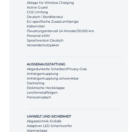
Ablage für Wireless Charging
Active Guard
CO2 Umfang
Deutsch / Bordliteratur
EU-spezifische Zusatzumfaenge
Kältemittel
Ölwartungsintervall 24 Monate/30.000 km
Personal eSIM
Sprachversion Deutsch
Versandschutzpaket
AUSSENAUSSTATTUNG
Abgedunkelte Scheiben/Privacy-Glas
Anhängerkupplung
Anhängerkupplung schwenkbar
Dachreling
Elektrische Heckklappe
Leichtmetallfelgen
Panoramadach
UMWELT UND SICHERHEIT
Abgastechnik EU6d/e
Adaptiver LED-Scheinwerfer
Alarmanlage