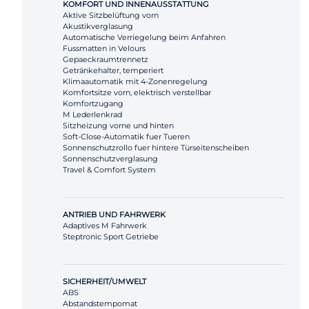
KOMFORT UND INNENAUSSTATTUNG
Aktive Sitzbelüftung vorn
Akustikverglasung
Automatische Verriegelung beim Anfahren
Fussmatten in Velours
Gepaeckraumtrennetz
Getränkehalter, temperiert
Klimaautomatik mit 4-Zonenregelung
Komfortsitze vorn, elektrisch verstellbar
Komfortzugang
M Lederlenkrad
Sitzheizung vorne und hinten
Soft-Close-Automatik fuer Tueren
Sonnenschutzrollo fuer hintere Türseitenscheiben
Sonnenschutzverglasung
Travel & Comfort System
ANTRIEB UND FAHRWERK
Adaptives M Fahrwerk
Steptronic Sport Getriebe
SICHERHEIT/UMWELT
ABS
Abstandstempomat