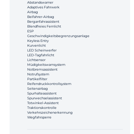
Abstandswarner
Adaptives Fahrwerk
Airbag
Beifahrer-Airbag
Berganfahrassistent
Blendfreies Fernlicht
ESP
Geschwindigkeitsbegrenzungsanlage
Keyless Entry
Kurvenlicht
LED Scheinwerfer
LED-Tagfahrlicht
Lichtsensor
Müdigkeitswarnsystem
Notbremsassistent
Notrufsystem
Partikelfilter
Reifendruckkontrollsystem
Seitenairbag
Spurhalteassistent
Spurwechselassistent
Totwinkel-Assistent
Traktionskontrolle
Verkehrszeichenerkennung
Wegfahrsperre