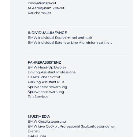
Innovationspaket
M Aerodynamikpaket
Raucherpaket
INDIVIDUALUMFÄNGE
BMW Individual Dachhimmel anthrazit
BMW Individual Exterieur Line Aluminium satiniert
FAHRERASSISTENZ
BMW Head-Up Display
Driving Assistant Professional
Gesetzlicher Notruf
Parking Assistant Plus
Spurverlassenswarnung
Spurwechselwarnung
TeleServices
MULTIMEDIA
BMW Gestiksteuerung
BMW Live Cockpit Professional (laufzeitgebundener
Dienst)
DAB-Tuner