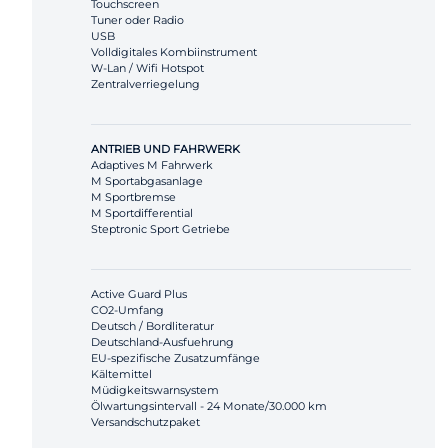
Touchscreen
Tuner oder Radio
USB
Volldigitales Kombiinstrument
W-Lan / Wifi Hotspot
Zentralverriegelung
ANTRIEB UND FAHRWERK
Adaptives M Fahrwerk
M Sportabgasanlage
M Sportbremse
M Sportdifferential
Steptronic Sport Getriebe
Active Guard Plus
CO2-Umfang
Deutsch / Bordliteratur
Deutschland-Ausfuehrung
EU-spezifische Zusatzumfänge
Kältemittel
Müdigkeitswarnsystem
Ölwartungsintervall - 24 Monate/30.000 km
Versandschutzpaket