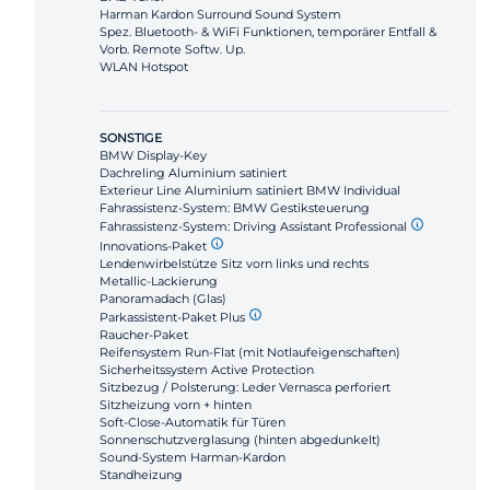
Harman Kardon Surround Sound System
Spez. Bluetooth- & WiFi Funktionen, temporärer Entfall &
Vorb. Remote Softw. Up.
WLAN Hotspot
SONSTIGE
BMW Display-Key
Dachreling Aluminium satiniert
Exterieur Line Aluminium satiniert BMW Individual
Fahrassistenz-System: BMW Gestiksteuerung
Fahrassistenz-System: Driving Assistant Professional
Innovations-Paket
Lendenwirbelstütze Sitz vorn links und rechts
Metallic-Lackierung
Panoramadach (Glas)
Parkassistent-Paket Plus
Raucher-Paket
Reifensystem Run-Flat (mit Notlaufeigenschaften)
Sicherheitssystem Active Protection
Sitzbezug / Polsterung: Leder Vernasca perforiert
Sitzheizung vorn + hinten
Soft-Close-Automatik für Türen
Sonnenschutzverglasung (hinten abgedunkelt)
Sound-System Harman-Kardon
Standheizung