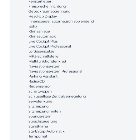
Fensterheber
Freisprecheinrichtung
Gepäckraumabtrennung
Head-Up Display
Innenspiegel automatisch abblendend
Isofix
Klimaanlage
Klimaautomatik
Live Cockpit Plus
Live Cockpit Professional
Lordosenstütze
MP3-Schnittstelle
Multifunktionslenkrad
Navigationssystem
Navigationssystem Professional
Parking Assistant
Radio/CD
Regensensor
Schaltwippen
Schlüssellose Zentralverriegelung
Servolenkung
Sitzheizung
Sitzheizung hinten
Soundsystem
Sprachsteuerung
Standklima
Start/Stop-Automatik
Tempomat