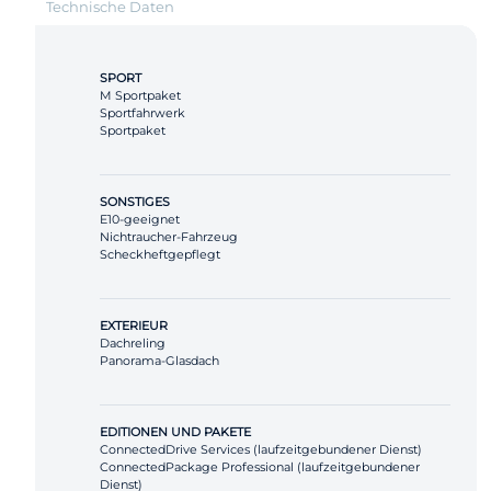
Technische Daten
SPORT
M Sportpaket
Sportfahrwerk
Sportpaket
SONSTIGES
E10-geeignet
Nichtraucher-Fahrzeug
Scheckheftgepflegt
EXTERIEUR
Dachreling
Panorama-Glasdach
EDITIONEN UND PAKETE
ConnectedDrive Services (laufzeitgebundener Dienst)
ConnectedPackage Professional (laufzeitgebundener
Dienst)