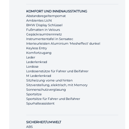
KOMFORT UND INNENAUSSTATTUNG
Abstandsregeltempomat
Ambientes Licht
BMW Display Schlüssel
Fußmatten in Velours
Gepäckraumtrennnetz
Instrumententafel in Sensatec
Interieurleisten Aluminium 'Mesheffect' dunkel
Keyless Entry
Komfortzugang
Leder
Lederlenkrad
Lordose
Lordosenstütze für Fahrer und Beifahrer
M Lederlenkrad
Sitzheizung vorne und hinten
Sitzverstellung, elektrisch, mit Memory
Sonnenschutzverglasung
Sportsitze
Sportsitze für Fahrer und Beifahrer
Spurhalteassistent
SICHERHEIT/UMWELT
ABS