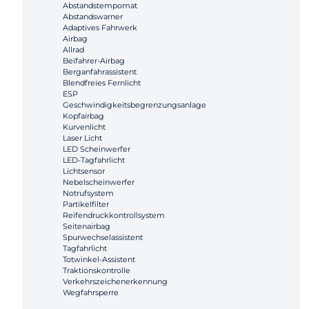
Abstandstempomat
Abstandswarner
Adaptives Fahrwerk
Airbag
Allrad
Beifahrer-Airbag
Berganfahrassistent
Blendfreies Fernlicht
ESP
Geschwindigkeitsbegrenzungsanlage
Kopfairbag
Kurvenlicht
Laser Licht
LED Scheinwerfer
LED-Tagfahrlicht
Lichtsensor
Nebelscheinwerfer
Notrufsystem
Partikelfilter
Reifendruckkontrollsystem
Seitenairbag
Spurwechselassistent
Tagfahrlicht
Totwinkel-Assistent
Traktionskontrolle
Verkehrszeichenerkennung
Wegfahrsperre