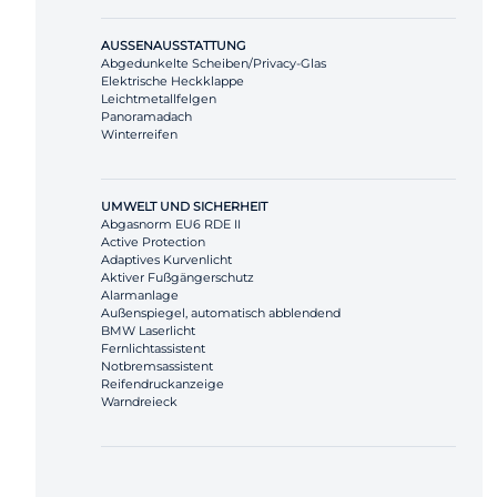
AUSSENAUSSTATTUNG
Abgedunkelte Scheiben/Privacy-Glas
Elektrische Heckklappe
Leichtmetallfelgen
Panoramadach
Winterreifen
UMWELT UND SICHERHEIT
Abgasnorm EU6 RDE II
Active Protection
Adaptives Kurvenlicht
Aktiver Fußgängerschutz
Alarmanlage
Außenspiegel, automatisch abblendend
BMW Laserlicht
Fernlichtassistent
Notbremsassistent
Reifendruckanzeige
Warndreieck