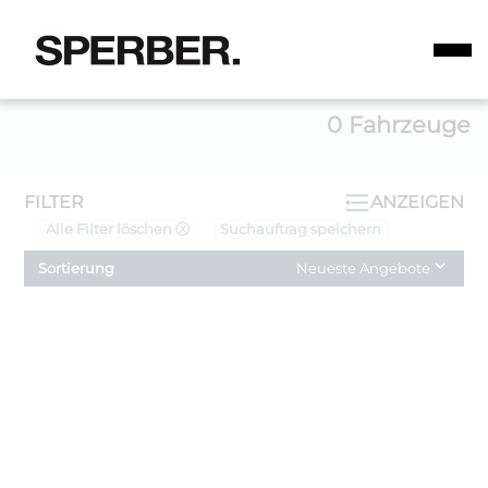
0
Fahrzeuge
FILTER
ANZEIGEN
Alle Filter löschen ⓧ
Suchauftrag speichern
Sortierung
Neueste Angebote