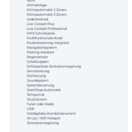
Isofix
Klimaanlage
Klimaautomatik 2 Zonen
Klimaautomatik 3 Zonen
Lederlenkrad
Live Cockpit Plus
Live Cockpit Professional
MP3-Schnittstelle
Multifunktionslenkrad
Musikstreaming integriert
Navigationssystem
Parking Assistant
Regensensor
Schaltwippen
Schlüssellose Zentralverriegelung
Servolenkung
Sitzheizung
Soundsystem
Sprachsteuerung
Start/Stop-Automatik
Tempomat
Touchscreen
Tuner oder Radio
USB
Volldigitales Kombiinstrument
W-Lan / Wifi Hotspot
Zentralverriegelung