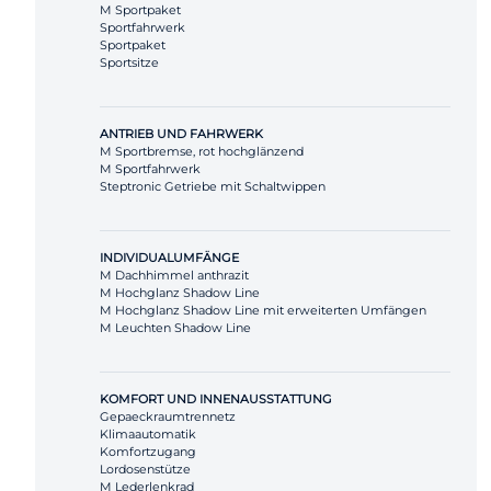
M Sportpaket
Sportfahrwerk
Sportpaket
Sportsitze
ANTRIEB UND FAHRWERK
M Sportbremse, rot hochglänzend
M Sportfahrwerk
Steptronic Getriebe mit Schaltwippen
INDIVIDUALUMFÄNGE
M Dachhimmel anthrazit
M Hochglanz Shadow Line
M Hochglanz Shadow Line mit erweiterten Umfängen
M Leuchten Shadow Line
KOMFORT UND INNENAUSSTATTUNG
Gepaeckraumtrennetz
Klimaautomatik
Komfortzugang
Lordosenstütze
M Lederlenkrad