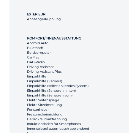
EXTERIEUR
Anhaengerkupplung
KOMFORT/INNENAUSSTATTUNG
Android Auto
Bluetooth
Bordcomputer
CarPlay
DAB-Radio
Driving Assistant
Driving Assistant Plus
Einparkhilfe
Einparkhilfe (Kamera)
Einparkhilfe (selbstlenkendes System)
Einparkhilfe (Sensoren hinten)
Einparkhilfe (Sensoren vorn)
Elektr. Seitenspiegel
Elektr. Sitzeinstellung
Fensterheber
Freisprecheinrichtung
Gepäckraumabtrennung
Induktionsladen für Smartphones
Innenspiegel automatisch abblendend