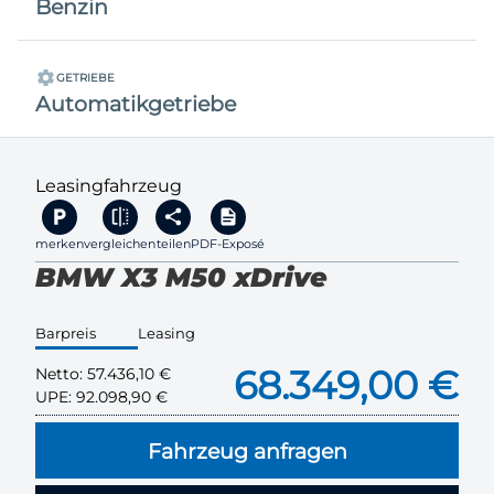
Benzin
GETRIEBE
Automatikgetriebe
Leasingfahrzeug
merken
vergleichen
teilen
PDF-Exposé
BMW X3 M50 xDrive
Barpreis
Leasing
68.349,00 €
Netto:
57.436,10 €
UPE:
92.098,90 €
Fahrzeug anfragen