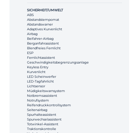
SICHERHEIT/UMWELT
ABS
Abstandstempomat
Abstandswarner
Adaptives Kurvenlicht
Airbag
Beifahrer-Airbag
Berganfahrassistent
Blendfreies Fernlicht
ESP
Fernlichtassistent
Geschwindigkeitsbegrenzungsanlage
Keyless Entry
Kurvenlicht
LED Scheinwerfer
LED-Tagfahrlicht
Lichtsensor
Müdigkeitswarnsystem
Notbremsassistent
Notrufsystem
Reifendruckkontrollsystem
Seitenairbag
Spurhalteassistent
Spurwechselassistent
Totwinkel-Assistent
Traktionskontrolle