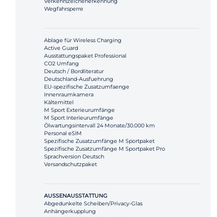
Verkehrszeichenerkennung
Wegfahrsperre
Ablage für Wireless Charging
Active Guard
Ausstattungspaket Professional
CO2 Umfang
Deutsch / Bordliteratur
Deutschland-Ausfuehrung
EU-spezifische Zusatzumfaenge
Innenraumkamera
Kältemittel
M Sport Exterieurumfänge
M Sport Interieurumfänge
Ölwartungsintervall 24 Monate/30.000 km
Personal eSIM
Spezifische Zusatzumfänge M Sportpaket
Spezifische Zusatzumfänge M Sportpaket Pro
Sprachversion Deutsch
Versandschutzpaket
AUSSENAUSSTATTUNG
Abgedunkelte Scheiben/Privacy-Glas
Anhängerkupplung