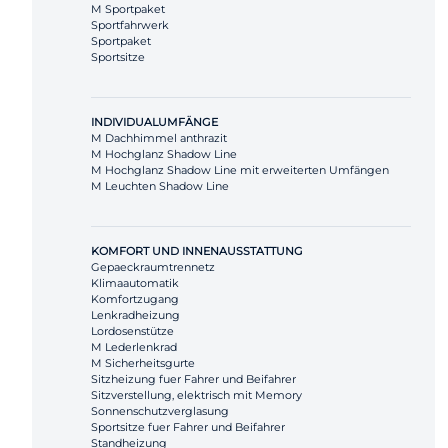
M Sportpaket
Sportfahrwerk
Sportpaket
Sportsitze
INDIVIDUALUMFÄNGE
M Dachhimmel anthrazit
M Hochglanz Shadow Line
M Hochglanz Shadow Line mit erweiterten Umfängen
M Leuchten Shadow Line
KOMFORT UND INNENAUSSTATTUNG
Gepaeckraumtrennetz
Klimaautomatik
Komfortzugang
Lenkradheizung
Lordosenstütze
M Lederlenkrad
M Sicherheitsgurte
Sitzheizung fuer Fahrer und Beifahrer
Sitzverstellung, elektrisch mit Memory
Sonnenschutzverglasung
Sportsitze fuer Fahrer und Beifahrer
Standheizung