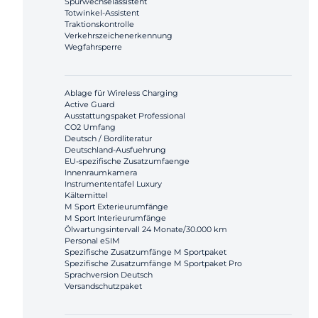
Spurwechselassistent
Totwinkel-Assistent
Traktionskontrolle
Verkehrszeichenerkennung
Wegfahrsperre
Ablage für Wireless Charging
Active Guard
Ausstattungspaket Professional
CO2 Umfang
Deutsch / Bordliteratur
Deutschland-Ausfuehrung
EU-spezifische Zusatzumfaenge
Innenraumkamera
Instrumententafel Luxury
Kältemittel
M Sport Exterieurumfänge
M Sport Interieurumfänge
Ölwartungsintervall 24 Monate/30.000 km
Personal eSIM
Spezifische Zusatzumfänge M Sportpaket
Spezifische Zusatzumfänge M Sportpaket Pro
Sprachversion Deutsch
Versandschutzpaket