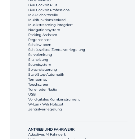
Lederlenkrad
Live Cockpit Plus
Live Cockpit Professional
MP3-Schnittstelle
Multifunktionslenkrad
Musikstreaming integriert
Navigationssystem
Parking Assistant
Regensensor
Schaltwippen
Schlüssellose Zentralverriegelung
Servolenkung
Sitzheizung
Soundsystem
Sprachsteuerung
Start/Stop-Automatik
Tempomat
Touchscreen
Tuner oder Radio
USB
Volldigitales Kombiinstrument
W-Lan / Wifi Hotspot
Zentralverriegelung
ANTRIEB UND FAHRWERK
Adaptives M Fahrwerk