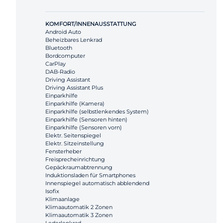
KOMFORT/INNENAUSSTATTUNG
Android Auto
Beheizbares Lenkrad
Bluetooth
Bordcomputer
CarPlay
DAB-Radio
Driving Assistant
Driving Assistant Plus
Einparkhilfe
Einparkhilfe (Kamera)
Einparkhilfe (selbstlenkendes System)
Einparkhilfe (Sensoren hinten)
Einparkhilfe (Sensoren vorn)
Elektr. Seitenspiegel
Elektr. Sitzeinstellung
Fensterheber
Freisprecheinrichtung
Gepäckraumabtrennung
Induktionsladen für Smartphones
Innenspiegel automatisch abblendend
Isofix
Klimaanlage
Klimaautomatik 2 Zonen
Klimaautomatik 3 Zonen