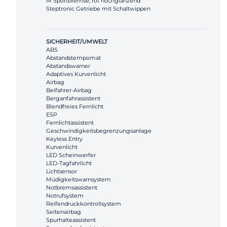
M Sportbremse, rot hochglänzend
Steptronic Getriebe mit Schaltwippen
SICHERHEIT/UMWELT
ABS
Abstandstempomat
Abstandswarner
Adaptives Kurvenlicht
Airbag
Beifahrer-Airbag
Berganfahrassistent
Blendfreies Fernlicht
ESP
Fernlichtassistent
Geschwindigkeitsbegrenzungsanlage
Keyless Entry
Kurvenlicht
LED Scheinwerfer
LED-Tagfahrlicht
Lichtsensor
Müdigkeitswarnsystem
Notbremsassistent
Notrufsystem
Reifendruckkontrollsystem
Seitenairbag
Spurhalteassistent