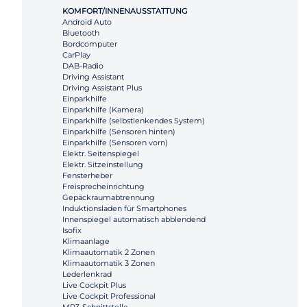
KOMFORT/INNENAUSSTATTUNG
Android Auto
Bluetooth
Bordcomputer
CarPlay
DAB-Radio
Driving Assistant
Driving Assistant Plus
Einparkhilfe
Einparkhilfe (Kamera)
Einparkhilfe (selbstlenkendes System)
Einparkhilfe (Sensoren hinten)
Einparkhilfe (Sensoren vorn)
Elektr. Seitenspiegel
Elektr. Sitzeinstellung
Fensterheber
Freisprecheinrichtung
Gepäckraumabtrennung
Induktionsladen für Smartphones
Innenspiegel automatisch abblendend
Isofix
Klimaanlage
Klimaautomatik 2 Zonen
Klimaautomatik 3 Zonen
Lederlenkrad
Live Cockpit Plus
Live Cockpit Professional