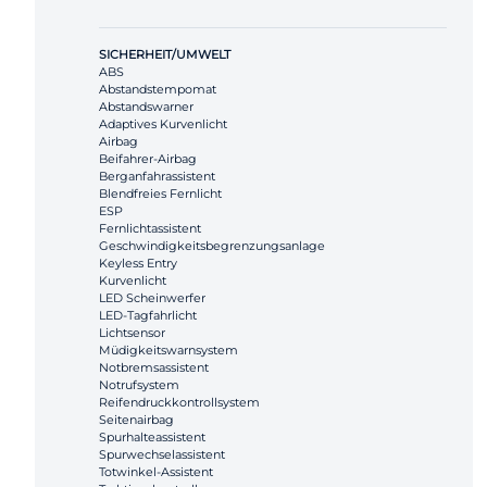
SICHERHEIT/UMWELT
ABS
Abstandstempomat
Abstandswarner
Adaptives Kurvenlicht
Airbag
Beifahrer-Airbag
Berganfahrassistent
Blendfreies Fernlicht
ESP
Fernlichtassistent
Geschwindigkeitsbegrenzungsanlage
Keyless Entry
Kurvenlicht
LED Scheinwerfer
LED-Tagfahrlicht
Lichtsensor
Müdigkeitswarnsystem
Notbremsassistent
Notrufsystem
Reifendruckkontrollsystem
Seitenairbag
Spurhalteassistent
Spurwechselassistent
Totwinkel-Assistent