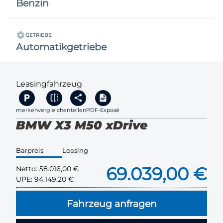
Benzin
GETRIEBE
Automatikgetriebe
Leasingfahrzeug
merken
vergleichen
teilen
PDF-Exposé
BMW X3 M50 xDrive
Barpreis
Leasing
69.039,00 €
Netto:
58.016,00 €
UPE:
94.149,20 €
Fahrzeug anfragen