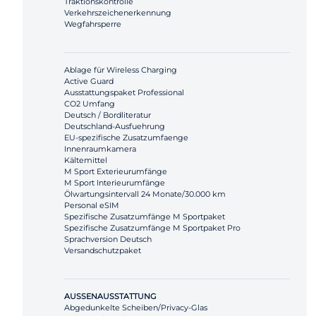
Traktionskontrolle
Verkehrszeichenerkennung
Wegfahrsperre
Ablage für Wireless Charging
Active Guard
Ausstattungspaket Professional
CO2 Umfang
Deutsch / Bordliteratur
Deutschland-Ausfuehrung
EU-spezifische Zusatzumfaenge
Innenraumkamera
Kältemittel
M Sport Exterieurumfänge
M Sport Interieurumfänge
Ölwartungsintervall 24 Monate/30.000 km
Personal eSIM
Spezifische Zusatzumfänge M Sportpaket
Spezifische Zusatzumfänge M Sportpaket Pro
Sprachversion Deutsch
Versandschutzpaket
AUSSENAUSSTATTUNG
Abgedunkelte Scheiben/Privacy-Glas