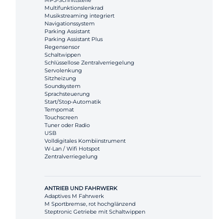
MP3-Schnittstelle
Multifunktionslenkrad
Musikstreaming integriert
Navigationssystem
Parking Assistant
Parking Assistant Plus
Regensensor
Schaltwippen
Schlüssellose Zentralverriegelung
Servolenkung
Sitzheizung
Soundsystem
Sprachsteuerung
Start/Stop-Automatik
Tempomat
Touchscreen
Tuner oder Radio
USB
Volldigitales Kombiinstrument
W-Lan / Wifi Hotspot
Zentralverriegelung
ANTRIEB UND FAHRWERK
Adaptives M Fahrwerk
M Sportbremse, rot hochglänzend
Steptronic Getriebe mit Schaltwippen