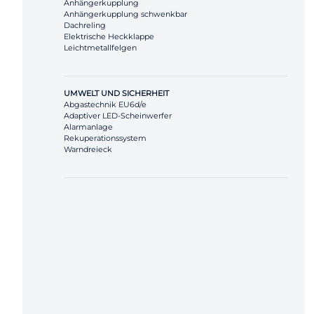
Anhängerkupplung
Anhängerkupplung schwenkbar
Dachreling
Elektrische Heckklappe
Leichtmetallfelgen
UMWELT UND SICHERHEIT
Abgastechnik EU6d/e
Adaptiver LED-Scheinwerfer
Alarmanlage
Rekuperationssystem
Warndreieck