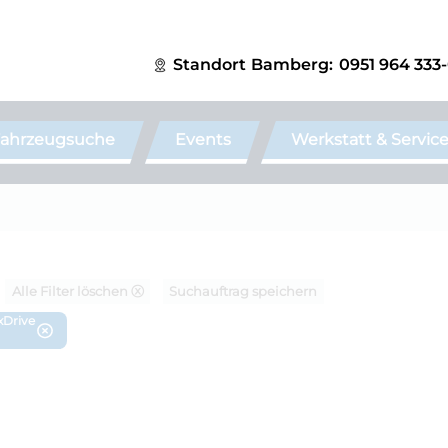
Standort
Bamberg:
0951 964 333
ahrzeugsuche
Events
Werkstatt & Servic
Alle Filter löschen ⓧ
Suchauftrag speichern
xDrive