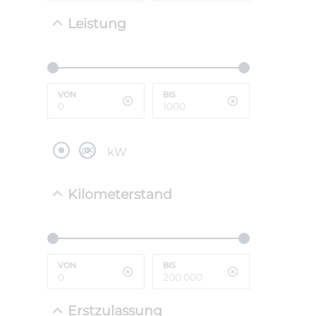
Leistung
NEFZ: Kraf
(komb./inn
CO2-Emissi
;ii WLTP: 
l/100km; 
VON
BIS
g/km; Lei
cm³; Kraftst
PS
kW
Kilometerstand
VON
BIS
Erstzulassung