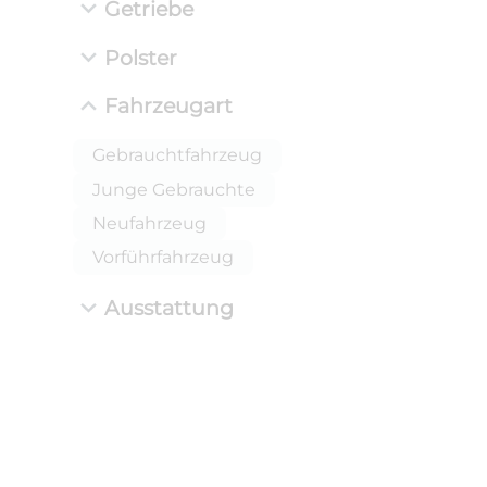
Getriebe
Polster
Fahrzeugart
Gebrauchtfahrzeug
Junge Gebrauchte
Neufahrzeug
Vorführfahrzeug
Ausstattung
ANLIEFE
BMW 
LEISTUN
kW ( PS)
i
€
8,4% red
UPE: €