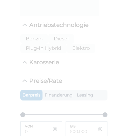
Antriebstechnologie
Benzin
Diesel
Plug-In Hybrid
Elektro
Karosserie
ANLIEFE
Preise/Rate
BMW i
LEISTUN
Barpreis
Finanzierung
Leasing
kW ( PS)
i
€
8,4% red
UPE: €
VON
BIS