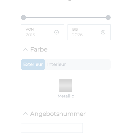
ANLIEFE
BMW 
VON
BIS
LEISTUN
kW ( PS)
i
€
Farbe
8,4% red
UPE: €
Exterieur
Interieur
NEFZ: Kraf
Metallic
(komb./inn
CO2-Emissi
;ii WLTP: 
Angebotsnummer
l/100km; 
g/km; Lei
cm³; Kraftst