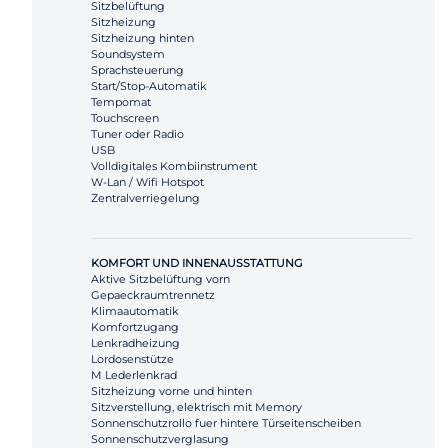
Sitzbelüftung
Sitzheizung
Sitzheizung hinten
Soundsystem
Sprachsteuerung
Start/Stop-Automatik
Tempomat
Touchscreen
Tuner oder Radio
USB
Volldigitales Kombiinstrument
W-Lan / Wifi Hotspot
Zentralverriegelung
KOMFORT UND INNENAUSSTATTUNG
Aktive Sitzbelüftung vorn
Gepaeckraumtrennetz
Klimaautomatik
Komfortzugang
Lenkradheizung
Lordosenstütze
M Lederlenkrad
Sitzheizung vorne und hinten
Sitzverstellung, elektrisch mit Memory
Sonnenschutzrollo fuer hintere Türseitenscheiben
Sonnenschutzverglasung