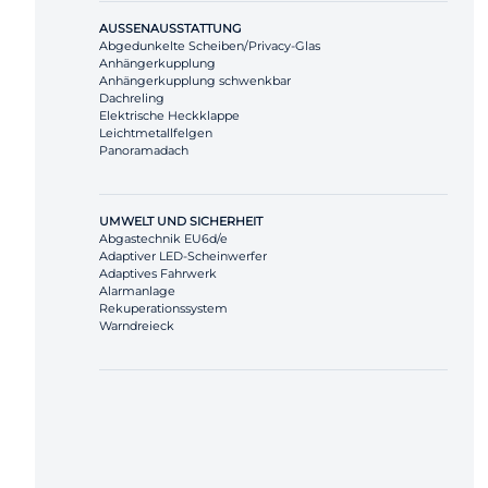
AUSSENAUSSTATTUNG
Abgedunkelte Scheiben/Privacy-Glas
Anhängerkupplung
Anhängerkupplung schwenkbar
Dachreling
Elektrische Heckklappe
Leichtmetallfelgen
Panoramadach
UMWELT UND SICHERHEIT
Abgastechnik EU6d/e
Adaptiver LED-Scheinwerfer
Adaptives Fahrwerk
Alarmanlage
Rekuperationssystem
Warndreieck