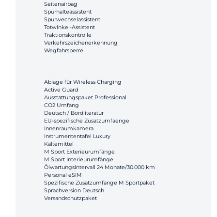
Seitenairbag
Spurhalteassistent
Spurwechselassistent
Totwinkel-Assistent
Traktionskontrolle
Verkehrszeichenerkennung
Wegfahrsperre
Ablage für Wireless Charging
Active Guard
Ausstattungspaket Professional
CO2 Umfang
Deutsch / Bordliteratur
EU-spezifische Zusatzumfaenge
Innenraumkamera
Instrumententafel Luxury
Kältemittel
M Sport Exterieurumfänge
M Sport Interieurumfänge
Ölwartungsintervall 24 Monate/30.000 km
Personal eSIM
Spezifische Zusatzumfänge M Sportpaket
Sprachversion Deutsch
Versandschutzpaket