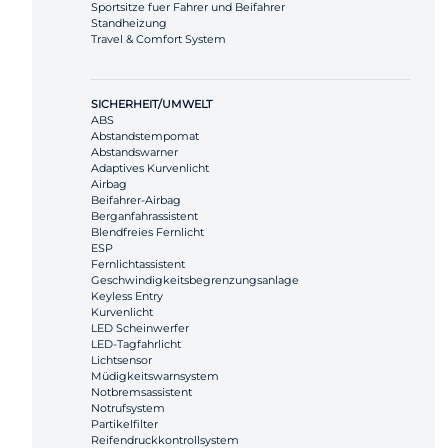
Sportsitze fuer Fahrer und Beifahrer
Standheizung
Travel & Comfort System
SICHERHEIT/UMWELT
ABS
Abstandstempomat
Abstandswarner
Adaptives Kurvenlicht
Airbag
Beifahrer-Airbag
Berganfahrassistent
Blendfreies Fernlicht
ESP
Fernlichtassistent
Geschwindigkeitsbegrenzungsanlage
Keyless Entry
Kurvenlicht
LED Scheinwerfer
LED-Tagfahrlicht
Lichtsensor
Müdigkeitswarnsystem
Notbremsassistent
Notrufsystem
Partikelfilter
Reifendruckkontrollsystem