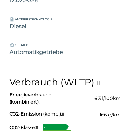
12.02.2026
ANTRIEBSTECHNOLOGIE
Diesel
GETRIEBE
Automatikgetriebe
Verbrauch (WLTP)
ii
Energieverbrauch
6.3 l/100km
(kombiniert):
CO2-Emission (komb.):
ii
166 g/km
CO2-Klasse:
A
ii