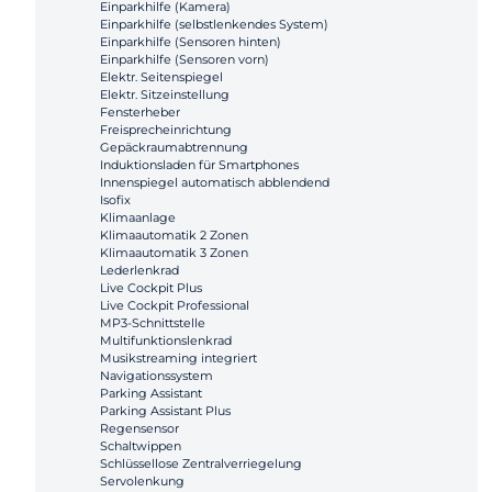
Einparkhilfe (Kamera)
Einparkhilfe (selbstlenkendes System)
Einparkhilfe (Sensoren hinten)
Einparkhilfe (Sensoren vorn)
Elektr. Seitenspiegel
Elektr. Sitzeinstellung
Fensterheber
Freisprecheinrichtung
Gepäckraumabtrennung
Induktionsladen für Smartphones
Innenspiegel automatisch abblendend
Isofix
Klimaanlage
Klimaautomatik 2 Zonen
Klimaautomatik 3 Zonen
Lederlenkrad
Live Cockpit Plus
Live Cockpit Professional
MP3-Schnittstelle
Multifunktionslenkrad
Musikstreaming integriert
Navigationssystem
Parking Assistant
Parking Assistant Plus
Regensensor
Schaltwippen
Schlüssellose Zentralverriegelung
Servolenkung