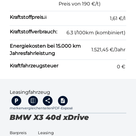
Preis von 190 €/t)
Kraftstoffpreis.
ii
1,61 €/l
Kraftstoffverbrauch:
6.3 l/100km (kombiniert)
Energiekosten bei 15.000 km
1.521,45 €/Jahr
Jahresfahrleistung
Kraftfahrzeugsteuer
0 €
Leasingfahrzeug
merken
vergleichen
teilen
PDF-Exposé
BMW X3 40d xDrive
Barpreis
Leasing