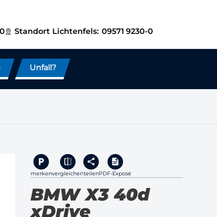
-0
Standort
Lichtenfels:
09571 9230-0
e
Unfall?
merken
vergleichen
teilen
PDF-Exposé
BMW X3 40d
xDrive