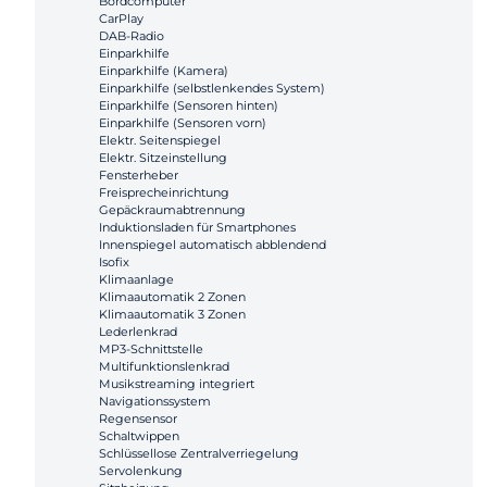
Bordcomputer
CarPlay
DAB-Radio
Einparkhilfe
Einparkhilfe (Kamera)
Einparkhilfe (selbstlenkendes System)
Einparkhilfe (Sensoren hinten)
Einparkhilfe (Sensoren vorn)
Elektr. Seitenspiegel
Elektr. Sitzeinstellung
Fensterheber
Freisprecheinrichtung
Gepäckraumabtrennung
Induktionsladen für Smartphones
Innenspiegel automatisch abblendend
Isofix
Klimaanlage
Klimaautomatik 2 Zonen
Klimaautomatik 3 Zonen
Lederlenkrad
MP3-Schnittstelle
Multifunktionslenkrad
Musikstreaming integriert
Navigationssystem
Regensensor
Schaltwippen
Schlüssellose Zentralverriegelung
Servolenkung