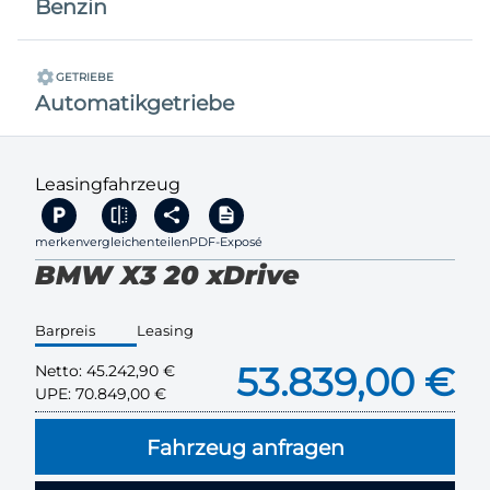
Benzin
GETRIEBE
Automatikgetriebe
Leasingfahrzeug
merken
vergleichen
teilen
PDF-Exposé
BMW X3 20 xDrive
Barpreis
Leasing
53.839,00 €
Netto:
45.242,90 €
UPE:
70.849,00 €
Fahrzeug anfragen