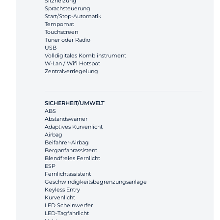
Sitzheizung
Sprachsteuerung
Start/Stop-Automatik
Tempomat
Touchscreen
Tuner oder Radio
USB
Volldigitales Kombiinstrument
W-Lan / Wifi Hotspot
Zentralverriegelung
SICHERHEIT/UMWELT
ABS
Abstandswarner
Adaptives Kurvenlicht
Airbag
Beifahrer-Airbag
Berganfahrassistent
Blendfreies Fernlicht
ESP
Fernlichtassistent
Geschwindigkeitsbegrenzungsanlage
Keyless Entry
Kurvenlicht
LED Scheinwerfer
LED-Tagfahrlicht