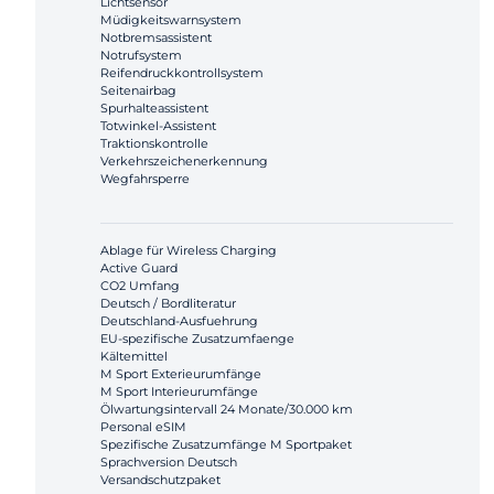
Lichtsensor
Müdigkeitswarnsystem
Notbremsassistent
Notrufsystem
Reifendruckkontrollsystem
Seitenairbag
Spurhalteassistent
Totwinkel-Assistent
Traktionskontrolle
Verkehrszeichenerkennung
Wegfahrsperre
Ablage für Wireless Charging
Active Guard
CO2 Umfang
Deutsch / Bordliteratur
Deutschland-Ausfuehrung
EU-spezifische Zusatzumfaenge
Kältemittel
M Sport Exterieurumfänge
M Sport Interieurumfänge
Ölwartungsintervall 24 Monate/30.000 km
Personal eSIM
Spezifische Zusatzumfänge M Sportpaket
Sprachversion Deutsch
Versandschutzpaket