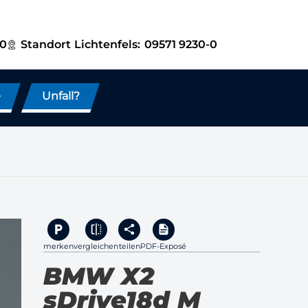
-0
Standort
Lichtenfels:
09571 9230-0
e
Unfall?
merken
vergleichen
teilen
PDF-Exposé
BMW X2
sDrive18d M