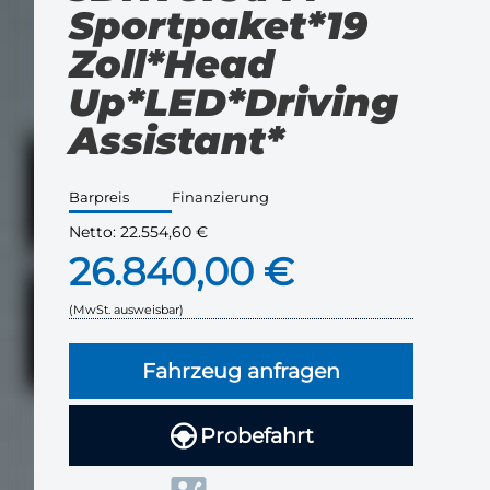
Sportpaket*19
Zoll*Head
Up*LED*Driving
Assistant*
Barpreis
Finanzierung
Netto:
22.554,60 €
26.840,00 €
(MwSt. ausweisbar)
Fahrzeug anfragen
Probefahrt