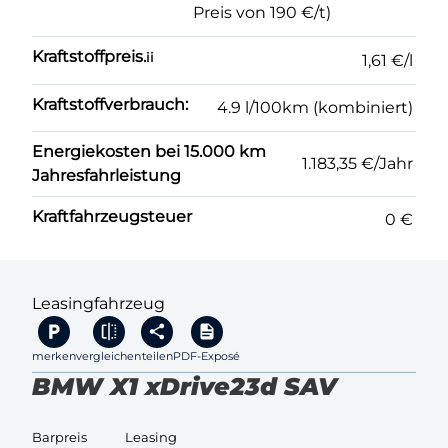
Preis von 190 €/t)
Kraftstoffpreis.
ii
1,61 €/l
Kraftstoffverbrauch:
4.9 l/100km (kombiniert)
Energiekosten bei 15.000 km
1.183,35 €/Jahr
Jahresfahrleistung
Kraftfahrzeugsteuer
0 €
Leasingfahrzeug
merken
vergleichen
teilen
PDF-Exposé
BMW X1 xDrive23d SAV
Barpreis
Leasing