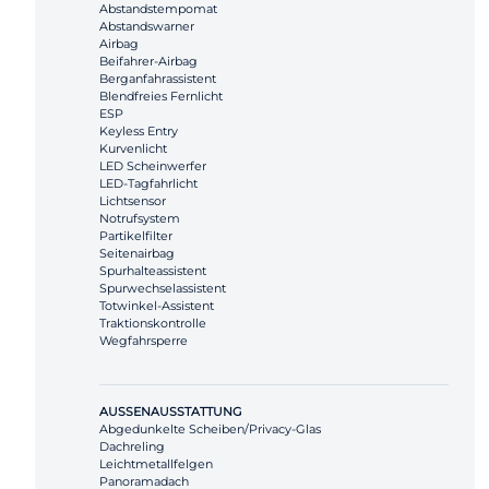
Abstandstempomat
Abstandswarner
Airbag
Beifahrer-Airbag
Berganfahrassistent
Blendfreies Fernlicht
ESP
Keyless Entry
Kurvenlicht
LED Scheinwerfer
LED-Tagfahrlicht
Lichtsensor
Notrufsystem
Partikelfilter
Seitenairbag
Spurhalteassistent
Spurwechselassistent
Totwinkel-Assistent
Traktionskontrolle
Wegfahrsperre
AUSSENAUSSTATTUNG
Abgedunkelte Scheiben/Privacy-Glas
Dachreling
Leichtmetallfelgen
Panoramadach