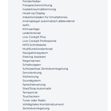
Fensterheber
Freisprecheinrichtung
Gepäckraumabtrennung
Head-Up Display
Induktionsladen für Smartphones
Innenspiegel automatisch abblendend
Isofix
Klimaanlage
Lederlenkrad
Live Cockpit Plus
Live Cockpit Professional
MP3-Schnittstelle
Multifunktionslenkrad
Navigationssystem
Parking Assistant
Regensensor
Schaltwippen
Schlüssellose Zentralverriegelung
Servolenkung
Sitzheizung
Soundsystem
Sprachsteuerung
Start/Stop-Automatik
Tempomat
Touchscreen
Tuner oder Radio
Volldigitales Kombiinstrument
Zentralverriegelung