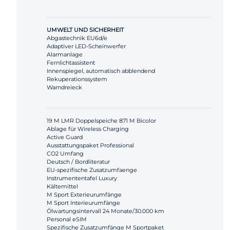
UMWELT UND SICHERHEIT
Abgastechnik EU6d/e
Adaptiver LED-Scheinwerfer
Alarmanlage
Fernlichtassistent
Innenspiegel, automatisch abblendend
Rekuperationssystem
Warndreieck
19 M LMR Doppelspeiche 871 M Bicolor
Ablage für Wireless Charging
Active Guard
Ausstattungspaket Professional
CO2 Umfang
Deutsch / Bordliteratur
EU-spezifische Zusatzumfaenge
Instrumententafel Luxury
Kältemittel
M Sport Exterieurumfänge
M Sport Interieurumfänge
Ölwartungsintervall 24 Monate/30.000 km
Personal eSIM
Spezifische Zusatzumfänge M Sportpaket