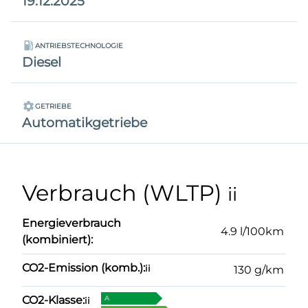
19.12.2025
ANTRIEBSTECHNOLOGIE
Diesel
GETRIEBE
Automatikgetriebe
Verbrauch (WLTP)
ii
Energieverbrauch
4.9 l/100km
(kombiniert):
CO2-Emission (komb.):
ii
130 g/km
CO2-Klasse:
A
ii