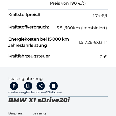
Preis von 190 €/t)
Kraftstoffpreis.
ii
1,74 €/l
Kraftstoffverbrauch:
5.8 l/100km (kombiniert)
Energiekosten bei 15.000 km
1.517,28 €/Jahr
Jahresfahrleistung
Kraftfahrzeugsteuer
0 €
Leasingfahrzeug
merken
vergleichen
teilen
PDF-Exposé
BMW X1 sDrive20i
Barpreis
Leasing