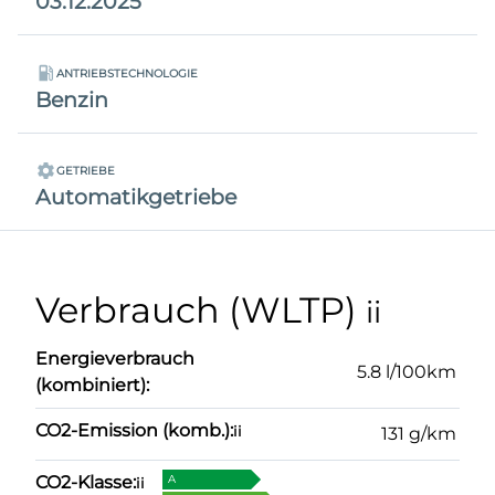
03.12.2025
ANTRIEBSTECHNOLOGIE
Benzin
GETRIEBE
Automatikgetriebe
Verbrauch (WLTP)
ii
Energieverbrauch
5.8 l/100km
(kombiniert):
CO2-Emission (komb.):
ii
131 g/km
CO2-Klasse:
A
ii