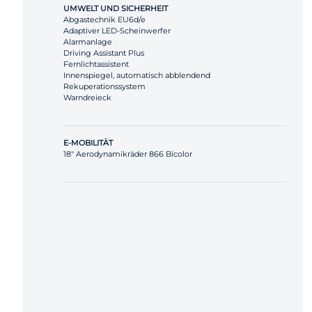
UMWELT UND SICHERHEIT
Abgastechnik EU6d/e
Adaptiver LED-Scheinwerfer
Alarmanlage
Driving Assistant Plus
Fernlichtassistent
Innenspiegel, automatisch abblendend
Rekuperationssystem
Warndreieck
E-MOBILITÄT
18" Aerodynamikräder 866 Bicolor