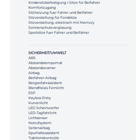
Kindersitzbefestigung i-Sitze für Beifahrer
Komfortzugang
Sitzheizung fuer Fahrer und Beifahrer
Sitzverstellung für Fondsitze
Sitzverstellung, elektrisch mit Memory
Sonnenschutzverglasung
Sportsitze fuer Fahrer und Beifahrer
SICHERHEIT/UMWELT
ABS
Abstandstempomat
Abstandswarner
Airbag
Beifahrer-Airbag
Berganfahrassistent
Blendfreies Fernlicht
ESP
Keyless Entry
Kurvenlicht
LED Scheinwerfer
LED-Tagfahrlicht
Lichtsensor
Notrufsystem
Seitenairbag
Spurhalteassistent
Traktionskontrolle