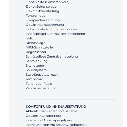
Einparkhilfe (Sensoren vorn)
Elektr. Seitenspiegel
Elektr. Sitzeinstellung
Fensterheber
Freisprecheinrichtung
Gepäckraumabtrennung
Induktionsladen für Smartphones
Innenspiegel automatisch abblendend
Isofix
Klimaanlage
MP3-Schnittstelle
Regensensor
Schlüssellose Zentralverriegelung
Servolenkung
Sitzheizung
Soundsystem
Start/Stop-Automatik
Tempomat
Tuner oder Radio
Zentralverriegelung
KOMFORT UND INNENAUSSTATTUNG
Aktivsitz fuer Fahrer und Beifahrer
Gepaeckraumtrennetz
Innen- und Außenspiegelpaket
Interieurleisten Alu Shadow, gebuerstet