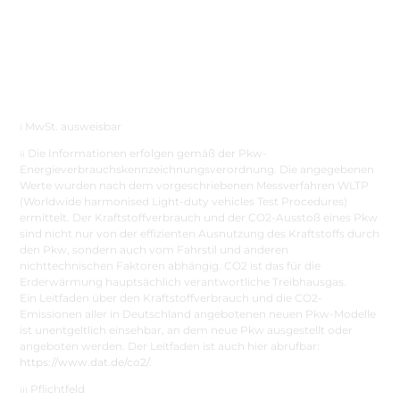
MwSt. ausweisbar
i
Die Informationen erfolgen gemäß der Pkw-
ii
Energieverbrauchskennzeichnungsverordnung. Die angegebenen
Werte wurden nach dem vorgeschriebenen Messverfahren WLTP
(Worldwide harmonised Light-duty vehicles Test Procedures)
ermittelt. Der Kraftstoffverbrauch und der CO2-Ausstoß eines Pkw
sind nicht nur von der effizienten Ausnutzung des Kraftstoffs durch
den Pkw, sondern auch vom Fahrstil und anderen
nichttechnischen Faktoren abhängig. CO2 ist das für die
Erderwärmung hauptsächlich verantwortliche Treibhausgas.
Ein Leitfaden über den Kraftstoffverbrauch und die CO2-
Emissionen aller in Deutschland angebotenen neuen Pkw-Modelle
ist unentgeltlich einsehbar, an dem neue Pkw ausgestellt oder
angeboten werden. Der Leitfaden ist auch hier abrufbar:
https://www.dat.de/co2/
.
Pflichtfeld
iii