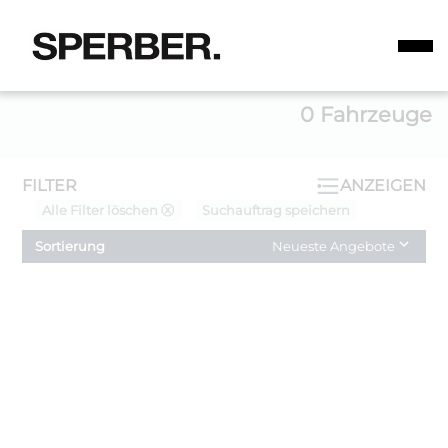
0
Fahrzeuge
FILTER
ANZEIGEN
Alle Filter löschen ⓧ
Suchauftrag speichern
Sortierung
Neueste Angebote