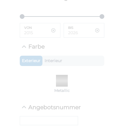
ANLIEFE
BMW 
VON
BIS
LEISTUN
kW ( PS)
i
€
Farbe
8,4% red
UPE: €
Exterieur
Interieur
NEFZ: Kraf
Metallic
(komb./inn
CO2-Emissi
;ii WLTP: 
Angebotsnummer
l/100km; 
g/km; Lei
cm³; Kraftst