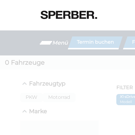
Termin buchen
F
Menü
0
Fahrzeuge
Fahrzeugtyp
FILTER
PKW
Motorrad
X1 sDri
Modell
Marke