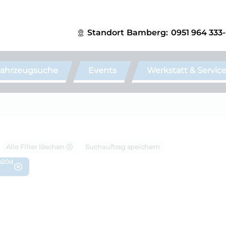
Standort
Bamberg:
0951 964 333
ahrzeugsuche
Events
Werkstatt & Servic
Alle Filter löschen ⓧ
Suchauftrag speichern
ve20d