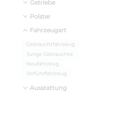
Getriebe
Polster
Fahrzeugart
Gebrauchtfahrzeug
Junge Gebrauchte
Neufahrzeug
Vorführfahrzeug
Ausstattung
ANLIEFE
BMW 
LEISTUN
kW ( PS)
i
€
8,4% red
UPE: €