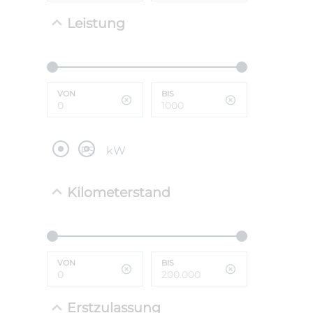
Leistung
NEFZ: Kraf
(komb./inn
CO2-Emissi
;ii WLTP: 
l/100km; 
VON
BIS
g/km; Lei
cm³; Kraftst
PS
kW
Kilometerstand
VON
BIS
Erstzulassung