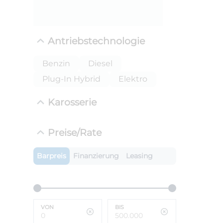
Antriebstechnologie
Benzin
Diesel
Plug-In Hybrid
Elektro
Karosserie
ANLIEFE
Preise/Rate
BMW i
LEISTUN
Barpreis
Finanzierung
Leasing
kW ( PS)
i
€
8,4% red
UPE: €
VON
BIS