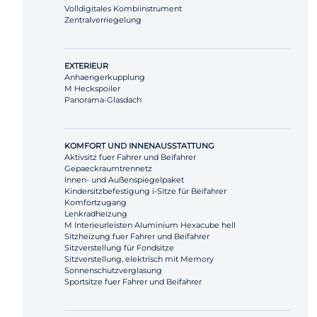
Volldigitales Kombiinstrument
Zentralverriegelung
EXTERIEUR
Anhaengerkupplung
M Heckspoiler
Panorama-Glasdach
KOMFORT UND INNENAUSSTATTUNG
Aktivsitz fuer Fahrer und Beifahrer
Gepaeckraumtrennetz
Innen- und Außenspiegelpaket
Kindersitzbefestigung i-Sitze für Beifahrer
Komfortzugang
Lenkradheizung
M Interieurleisten Aluminium Hexacube hell
Sitzheizung fuer Fahrer und Beifahrer
Sitzverstellung für Fondsitze
Sitzverstellung, elektrisch mit Memory
Sonnenschutzverglasung
Sportsitze fuer Fahrer und Beifahrer