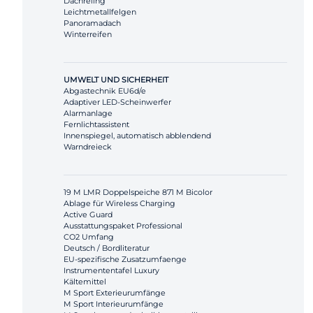
Dachreling
Leichtmetallfelgen
Panoramadach
Winterreifen
UMWELT UND SICHERHEIT
Abgastechnik EU6d/e
Adaptiver LED-Scheinwerfer
Alarmanlage
Fernlichtassistent
Innenspiegel, automatisch abblendend
Warndreieck
19 M LMR Doppelspeiche 871 M Bicolor
Ablage für Wireless Charging
Active Guard
Ausstattungspaket Professional
CO2 Umfang
Deutsch / Bordliteratur
EU-spezifische Zusatzumfaenge
Instrumententafel Luxury
Kältemittel
M Sport Exterieurumfänge
M Sport Interieurumfänge