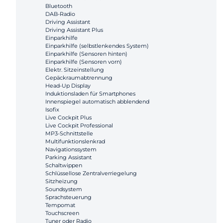
Bluetooth
DAB-Radio
Driving Assistant
Driving Assistant Plus
Einparkhilfe
Einparkhilfe (selbstlenkendes System)
Einparkhilfe (Sensoren hinten)
Einparkhilfe (Sensoren vorn)
Elektr. Sitzeinstellung
Gepäckraumabtrennung
Head-Up Display
Induktionsladen für Smartphones
Innenspiegel automatisch abblendend
Isofix
Live Cockpit Plus
Live Cockpit Professional
MP3-Schnittstelle
Multifunktionslenkrad
Navigationssystem
Parking Assistant
Schaltwippen
Schlüssellose Zentralverriegelung
Sitzheizung
Soundsystem
Sprachsteuerung
Tempomat
Touchscreen
Tuner oder Radio