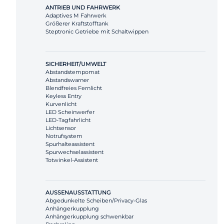
ANTRIEB UND FAHRWERK
Adaptives M Fahrwerk
Größerer Kraftstofftank
Steptronic Getriebe mit Schaltwippen
SICHERHEIT/UMWELT
Abstandstempomat
Abstandswarner
Blendfreies Fernlicht
Keyless Entry
Kurvenlicht
LED Scheinwerfer
LED-Tagfahrlicht
Lichtsensor
Notrufsystem
Spurhalteassistent
Spurwechselassistent
Totwinkel-Assistent
AUSSENAUSSTATTUNG
Abgedunkelte Scheiben/Privacy-Glas
Anhängerkupplung
Anhängerkupplung schwenkbar