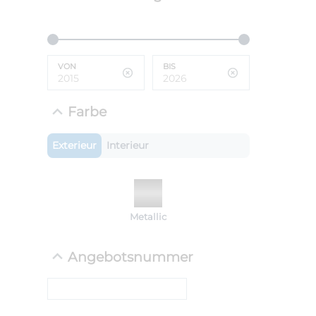
ANLIEFE
BMW 
VON
BIS
LEISTUN
kW ( PS)
i
€
Farbe
8,4% red
UPE: €
Exterieur
Interieur
NEFZ: Kraf
Metallic
(komb./inn
CO2-Emissi
;ii WLTP: 
Angebotsnummer
l/100km; 
g/km; Lei
cm³; Kraftst