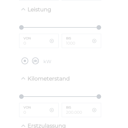
Leistung
NEFZ: Kraf
(komb./inn
CO2-Emissi
;ii WLTP: 
l/100km; 
VON
BIS
g/km; Lei
cm³; Kraftst
PS
kW
Kilometerstand
VON
BIS
Erstzulassung