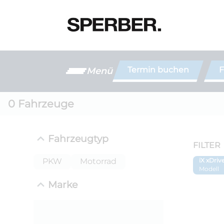
Termin buchen
F
Menü
0
Fahrzeuge
Fahrzeugtyp
FILTER
PKW
Motorrad
iX xDriv
Modell
Marke