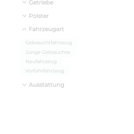
Getriebe
Polster
Fahrzeugart
Gebrauchtfahrzeug
Junge Gebrauchte
Neufahrzeug
Vorführfahrzeug
Ausstattung
ANLIEFE
BMW 
LEISTUN
kW ( PS)
i
€
8,4% red
UPE: €