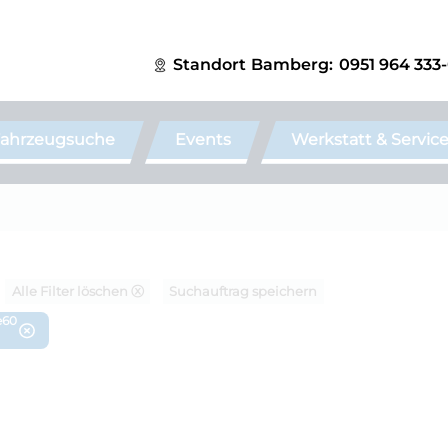
Standort
Bamberg:
0951 964 333
ahrzeugsuche
Events
Werkstatt & Servic
Alle Filter löschen ⓧ
Suchauftrag speichern
e60