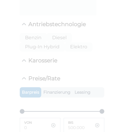
Antriebstechnologie
Benzin
Diesel
Plug-In Hybrid
Elektro
Karosserie
ANLIEFE
Preise/Rate
BMW i
LEISTUN
Barpreis
Finanzierung
Leasing
kW ( PS)
i
€
8,4% red
UPE: €
VON
BIS