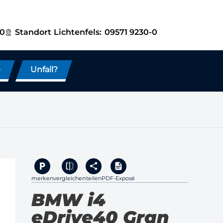
-0
Standort
Lichtenfels:
09571 9230-0
e
Unfall?
merken
vergleichen
teilen
PDF-Exposé
BMW i4
eDrive40 Gran