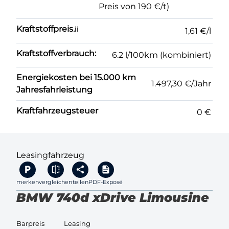
Preis von 190 €/t)
Kraftstoffpreis.
ii
1,61 €/l
Kraftstoffverbrauch:
6.2 l/100km (kombiniert)
Energiekosten bei 15.000 km
1.497,30 €/Jahr
Jahresfahrleistung
Kraftfahrzeugsteuer
0 €
Leasingfahrzeug
merken
vergleichen
teilen
PDF-Exposé
BMW 740d xDrive Limousine
Barpreis
Leasing