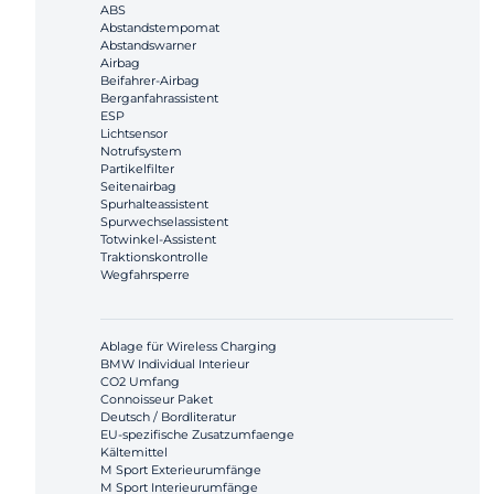
ABS
Abstandstempomat
Abstandswarner
Airbag
Beifahrer-Airbag
Berganfahrassistent
ESP
Lichtsensor
Notrufsystem
Partikelfilter
Seitenairbag
Spurhalteassistent
Spurwechselassistent
Totwinkel-Assistent
Traktionskontrolle
Wegfahrsperre
Ablage für Wireless Charging
BMW Individual Interieur
CO2 Umfang
Connoisseur Paket
Deutsch / Bordliteratur
EU-spezifische Zusatzumfaenge
Kältemittel
M Sport Exterieurumfänge
M Sport Interieurumfänge