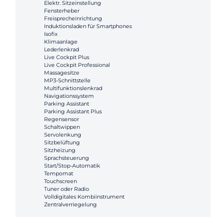
Elektr. Sitzeinstellung
Fensterheber
Freisprecheinrichtung
Induktionsladen für Smartphones
Isofix
Klimaanlage
Lederlenkrad
Live Cockpit Plus
Live Cockpit Professional
Massagesitze
MP3-Schnittstelle
Multifunktionslenkrad
Navigationssystem
Parking Assistant
Parking Assistant Plus
Regensensor
Schaltwippen
Servolenkung
Sitzbelüftung
Sitzheizung
Sprachsteuerung
Start/Stop-Automatik
Tempomat
Touchscreen
Tuner oder Radio
Volldigitales Kombiinstrument
Zentralverriegelung