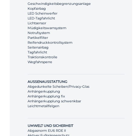
Geschwindigkeitsbegrenzungsanlage
Kopfairbag
LED Scheinwerfer
LED-Tagfahrlicht
Lichtsensor
Müdigkeitswarnsystem
Notrufsystem
Partikelfilter
Reifendruckkontrollsystem
Seitenairbag
Tagfahrlicht
Traktionskontrolle
Wegfahrsperre
AUSSENAUSSTATTUNG
Abgedunkelte Scheiben/Privacy-Glas
Anhängerkupplung
Anhängerkupplung fix
Anhängerkupplung schwenkbar
Leichtmetallfelgen
UMWELT UND SICHERHEIT
Abgasnorm EU6 RDE II
Aktiver Fußgängerschutz