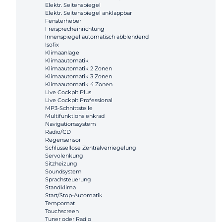
Elektr. Seitenspiegel
Elektr. Seitenspiegel anklappbar
Fensterheber
Freisprecheinrichtung
Innenspiegel automatisch abblendend
Isofix
Klimaanlage
Klimaautomatik
Klimaautomatik 2 Zonen
Klimaautomatik 3 Zonen
Klimaautomatik 4 Zonen
Live Cockpit Plus
Live Cockpit Professional
MP3-Schnittstelle
Multifunktionslenkrad
Navigationssystem
Radio/CD
Regensensor
Schlüssellose Zentralverriegelung
Servolenkung
Sitzheizung
Soundsystem
Sprachsteuerung
Standklima
Start/Stop-Automatik
Tempomat
Touchscreen
Tuner oder Radio