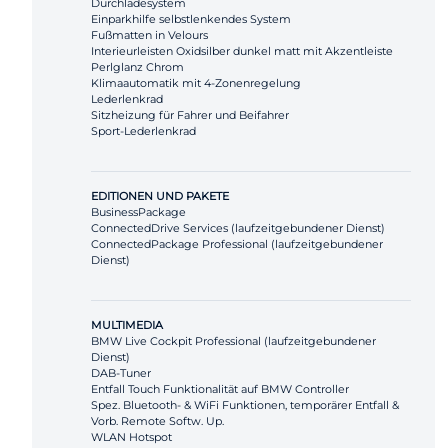
Durchladesystem
Einparkhilfe selbstlenkendes System
Fußmatten in Velours
Interieurleisten Oxidsilber dunkel matt mit Akzentleiste
Perlglanz Chrom
Klimaautomatik mit 4-Zonenregelung
Lederlenkrad
Sitzheizung für Fahrer und Beifahrer
Sport-Lederlenkrad
EDITIONEN UND PAKETE
BusinessPackage
ConnectedDrive Services (laufzeitgebundener Dienst)
ConnectedPackage Professional (laufzeitgebundener
Dienst)
MULTIMEDIA
BMW Live Cockpit Professional (laufzeitgebundener
Dienst)
DAB-Tuner
Entfall Touch Funktionalität auf BMW Controller
Spez. Bluetooth- & WiFi Funktionen, temporärer Entfall &
Vorb. Remote Softw. Up.
WLAN Hotspot