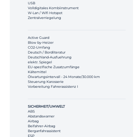
USB
Volldigitales Kombiinstrument
W-Lan / Wifi Hotspot
Zentralverriegelung
Active Guard
Blow by-Heizer
CO2-Umfang
Deutsch / Bordliteratur
Deutschland-Ausfuehrung
elektr. Spiegel
EU-spezifische Zusatzumfänge
Kältemittel
Ölwartungsintervall - 24 Monate/30.000 km
Steuerung Karosserie
Vorbereitung Fahrerassistenz I
SICHERHEIT/UMWELT
ABS
Abstandswarner
Airbag
Beifahrer-Airbag
Berganfahrassistent
ESP