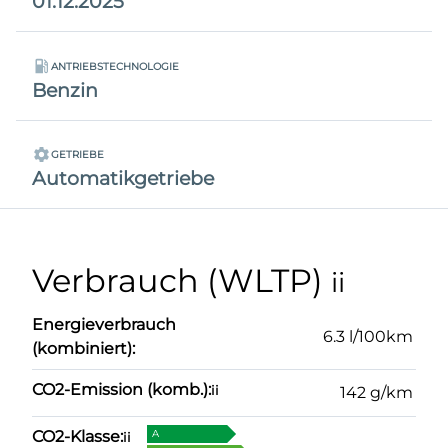
01.12.2025
ANTRIEBSTECHNOLOGIE
Benzin
GETRIEBE
Automatikgetriebe
Verbrauch (WLTP)
ii
Energieverbrauch
6.3 l/100km
(kombiniert):
CO2-Emission (komb.):
ii
142 g/km
CO2-Klasse:
A
ii