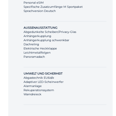
Personal eSIM
Spezifische Zusatzumfänge M Sportpaket
Sprachversion Deutsch
AUSSENAUSSTATTUNG
Abgedunkelte Scheiben/Privacy-Glas
Anhängerkupplung
Anhängerkupplung schwenkbar
Dachreling
Elektrische Heckklappe
Leichtmetallfelgen
Panoramadach
UMWELT UND SICHERHEIT
Abgastechnik EU6d/e
Adaptiver LED-Scheinwerfer
Alarmanlage
Rekuperationssystem
Warndreieck