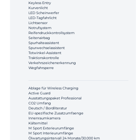
Keyless Entry
Kurvenlicht
LED Scheinwerfer
LED-Tagfahrlicht
Lichtsensor
Notrufsystem
Reifendruckkontrollsystem
Seitenairbag
Spurhalteassistent
Spurwechselassistent
Totwinkel-Assistent
Traktionskontrolle
Verkehrszeichenerkennung
Wegfahrsperre
Ablage für Wireless Charging
Active Guard
Ausstattungspaket Professional
CO2 Umfang
Deutsch / Bordliteratur
EU-spezifische Zusatzumfaenge
Innenraumkamera
Kältemittel
M Sport Exterieurumfänge
M Sport Interieurumfänge
Ölwartungsintervall 24 Monate/30.000 km