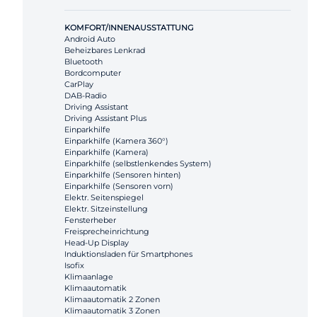
KOMFORT/INNENAUSSTATTUNG
Android Auto
Beheizbares Lenkrad
Bluetooth
Bordcomputer
CarPlay
DAB-Radio
Driving Assistant
Driving Assistant Plus
Einparkhilfe
Einparkhilfe (Kamera 360°)
Einparkhilfe (Kamera)
Einparkhilfe (selbstlenkendes System)
Einparkhilfe (Sensoren hinten)
Einparkhilfe (Sensoren vorn)
Elektr. Seitenspiegel
Elektr. Sitzeinstellung
Fensterheber
Freisprecheinrichtung
Head-Up Display
Induktionsladen für Smartphones
Isofix
Klimaanlage
Klimaautomatik
Klimaautomatik 2 Zonen
Klimaautomatik 3 Zonen