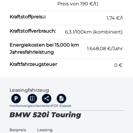
Preis von 190 €/t)
Kraftstoffpreis.
ii
1,74 €/l
Kraftstoffverbrauch:
6.3 l/100km (kombiniert)
Energiekosten bei 15.000 km
1.648,08 €/Jahr
Jahresfahrleistung
Kraftfahrzeugsteuer
0 €
Leasingfahrzeug
merken
vergleichen
teilen
PDF-Exposé
BMW 520i Touring
Barpreis
Leasing