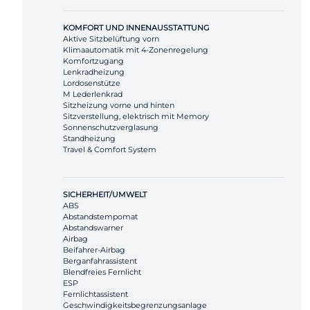
KOMFORT UND INNENAUSSTATTUNG
Aktive Sitzbelüftung vorn
Klimaautomatik mit 4-Zonenregelung
Komfortzugang
Lenkradheizung
Lordosenstütze
M Lederlenkrad
Sitzheizung vorne und hinten
Sitzverstellung, elektrisch mit Memory
Sonnenschutzverglasung
Standheizung
Travel & Comfort System
SICHERHEIT/UMWELT
ABS
Abstandstempomat
Abstandswarner
Airbag
Beifahrer-Airbag
Berganfahrassistent
Blendfreies Fernlicht
ESP
Fernlichtassistent
Geschwindigkeitsbegrenzungsanlage