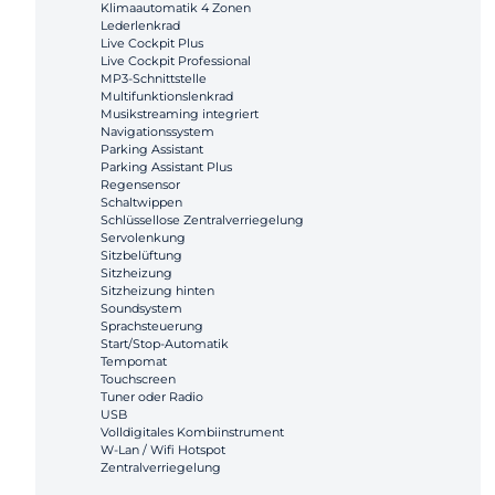
Klimaautomatik 4 Zonen
Lederlenkrad
Live Cockpit Plus
Live Cockpit Professional
MP3-Schnittstelle
Multifunktionslenkrad
Musikstreaming integriert
Navigationssystem
Parking Assistant
Parking Assistant Plus
Regensensor
Schaltwippen
Schlüssellose Zentralverriegelung
Servolenkung
Sitzbelüftung
Sitzheizung
Sitzheizung hinten
Soundsystem
Sprachsteuerung
Start/Stop-Automatik
Tempomat
Touchscreen
Tuner oder Radio
USB
Volldigitales Kombiinstrument
W-Lan / Wifi Hotspot
Zentralverriegelung