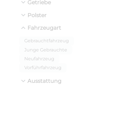
Getriebe
Polster
Fahrzeugart
Gebrauchtfahrzeug
Junge Gebrauchte
Neufahrzeug
Vorführfahrzeug
Ausstattung
ANLIEFE
BMW 
LEISTUN
kW ( PS)
i
€
8,4% red
UPE: €