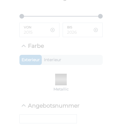
ANLIEFE
BMW R
VON
BIS
LEISTUN
kW ( PS)
i
€
Farbe
8,4% red
UPE: €
Exterieur
Interieur
NEFZ: Kraf
Metallic
(komb./inn
CO2-Emissi
;ii WLTP: 
Angebotsnummer
l/100km; 
g/km; Lei
cm³; Kraftst