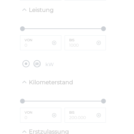
Leistung
NEFZ: Kraf
(komb./inn
CO2-Emissi
;ii WLTP: 
l/100km; 
VON
BIS
g/km; Lei
cm³; Kraftst
PS
kW
Kilometerstand
VON
BIS
Erstzulassung