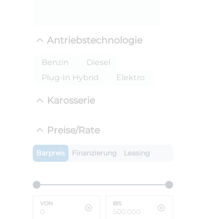
Antriebstechnologie
Benzin
Diesel
Plug-In Hybrid
Elektro
Karosserie
ANLIEFE
Preise/Rate
BMW X
LEISTUN
Barpreis
Finanzierung
Leasing
kW ( PS)
i
€
8,4% red
UPE: €
VON
BIS