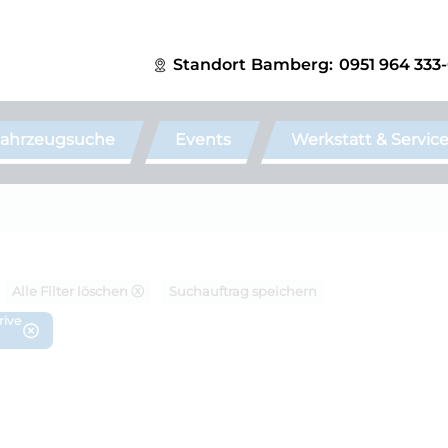
Standort
Bamberg:
0951 964 333
ahrzeugsuche
Events
Werkstatt & Servic
Alle Filter löschen ⓧ
Suchauftrag speichern
rive