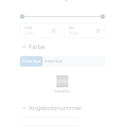
ANLIEFE
BMW 
VON
BIS
LEISTUN
kW ( PS)
i
€
Farbe
8,4% red
UPE: €
Exterieur
Interieur
NEFZ: Kraf
Metallic
(komb./inn
CO2-Emissi
;ii WLTP: 
Angebotsnummer
l/100km; 
g/km; Lei
cm³; Kraftst