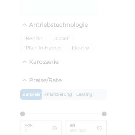
Antriebstechnologie
Benzin
Diesel
Plug-In Hybrid
Elektro
Karosserie
ANLIEFE
Preise/Rate
BMW X
LEISTUN
Barpreis
Finanzierung
Leasing
kW ( PS)
i
€
8,4% red
UPE: €
VON
BIS