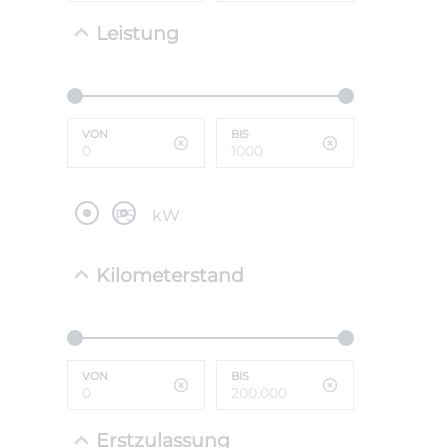
Leistung
NEFZ: Kraf
(komb./inn
CO2-Emissi
;ii WLTP: 
l/100km; 
VON
BIS
g/km; Lei
cm³; Kraftst
PS
kW
Kilometerstand
VON
BIS
Erstzulassung