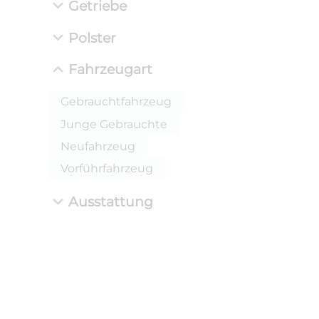
Getriebe
Polster
Fahrzeugart
Gebrauchtfahrzeug
Junge Gebrauchte
Neufahrzeug
Vorführfahrzeug
Ausstattung
ANLIEFE
BMW 
LEISTUN
kW ( PS)
i
€
8,4% red
UPE: €