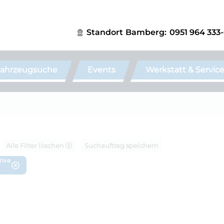
Standort
Bamberg:
0951 964 333
ahrzeugsuche
Events
Werkstatt & Servic
Alle Filter löschen ⓧ
Suchauftrag speichern
rive