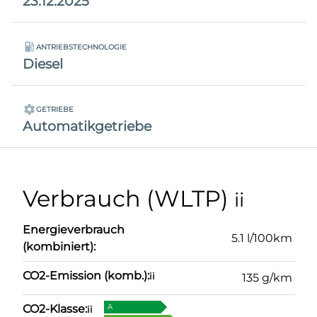
23.12.2025
ANTRIEBSTECHNOLOGIE
Diesel
GETRIEBE
Automatikgetriebe
Verbrauch (WLTP)
ii
Energieverbrauch
5.1 l/100km
(kombiniert):
CO2-Emission (komb.):
ii
135 g/km
CO2-Klasse:
A
ii