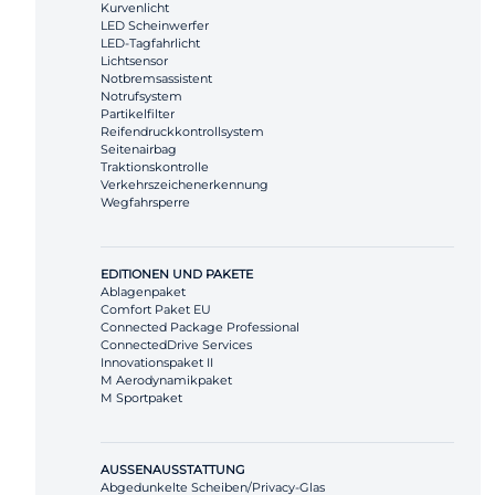
Kurvenlicht
LED Scheinwerfer
LED-Tagfahrlicht
Lichtsensor
Notbremsassistent
Notrufsystem
Partikelfilter
Reifendruckkontrollsystem
Seitenairbag
Traktionskontrolle
Verkehrszeichenerkennung
Wegfahrsperre
EDITIONEN UND PAKETE
Ablagenpaket
Comfort Paket EU
Connected Package Professional
ConnectedDrive Services
Innovationspaket II
M Aerodynamikpaket
M Sportpaket
AUSSENAUSSTATTUNG
Abgedunkelte Scheiben/Privacy-Glas