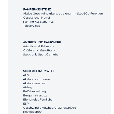
FAHRERASSISTENZ
Aktive Geschwindigkeitsregelung mit Stop&Go-Funktion
Gesetzlicher Notruf
Parking Assistant Plus
Teleservices
ANTRIEB UND FAHRWERK
Adaptives M Fahrwerk
Größerer Kraftstofftank
Steptronic Sport Getriebe
SICHERHEIT/UMWELT
ABS
Abstandstempomat
Abstandswarner
Airbag
Beifahrer-Airbag
Berganfahrassistent
Blendfreies Fernlicht
ESP
Geschwindigkeitsbegrenzungsanlage
Keyless Entry