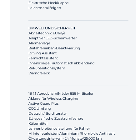
Elektrische Heckklappe
Leichtmetallfelgen
UMWELT UND SICHERHEIT
Abgastechnik EU6d/e
Adaptiver LED-Scheinwerfer
Alarmanlage
Beifahrerairbag-Deaktivierung
Driving Assistant
Fernlichtassistent
Innenspiegel, automatisch abblendend
Rekuperationssystem
Warndreieck
18 M Aerodynamikräder 858 M Bicolor
Ablage für Wireless Charging
Active Guard Plus
CO2 Umfang
Deutsch / Bordliteratur
EU-spezifische Zusatzumfaenge
Kältemittel
Lehnenbreitenverstellung für Fahrer
M Interieurleisten Aluminium Rhombicle Anthrazit
Ölwartungsintervall - 24 Monate/25.000 km