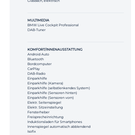
Glasdach, elektrisch
MULTIMEDIA
BMW Live Cockpit Professional
DAB-Tuner
KOMFORT/INNENAUSSTATTUNG
Android Auto
Bluetooth
Bordcomputer
CarPlay
DAB-Radio
Einparkhilfe
Einparkhilfe (Kamera)
Einparkhilfe (selbstlenkendes System)
Einparkhilfe (Sensoren hinten)
Einparkhilfe (Sensoren vorn)
Elektr. Seitenspiegel
Elektr. Sitzeinstellung
Fensterheber
Freisprecheinrichtung
Induktionsladen für Smartphones
Innenspiegel automatisch abblendend
Isofix