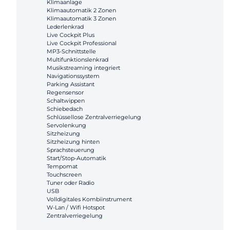
Klimaanlage
Klimaautomatik 2 Zonen
Klimaautomatik 3 Zonen
Lederlenkrad
Live Cockpit Plus
Live Cockpit Professional
MP3-Schnittstelle
Multifunktionslenkrad
Musikstreaming integriert
Navigationssystem
Parking Assistant
Regensensor
Schaltwippen
Schiebedach
Schlüssellose Zentralverriegelung
Servolenkung
Sitzheizung
Sitzheizung hinten
Sprachsteuerung
Start/Stop-Automatik
Tempomat
Touchscreen
Tuner oder Radio
USB
Volldigitales Kombiinstrument
W-Lan / Wifi Hotspot
Zentralverriegelung