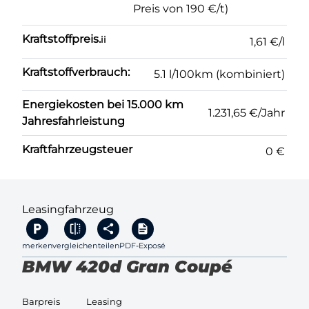
Preis von 190 €/t)
Kraftstoffpreis.
ii
1,61 €/l
Kraftstoffverbrauch:
5.1 l/100km (kombiniert)
Energiekosten bei 15.000 km
1.231,65 €/Jahr
Jahresfahrleistung
Kraftfahrzeugsteuer
0 €
Leasingfahrzeug
merken
vergleichen
teilen
PDF-Exposé
BMW 420d Gran Coupé
Barpreis
Leasing