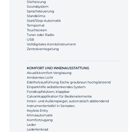
Sitzheizung
Soundsystem
Sprachsteuerung
Standklima
Start/Stop-Automatik
Tempomat
Touchscreen
Tuner oder Radio
USB
Volldigitales Kombiinstrument
Zentralverriegelung
KOMFORT UND INNENAUSSTATTUNG
Akustikkomfort-Verglasung
Ambientes Licht
Edelholzausführung Esche graubraun hochglänzend
Einparkhilfe selbstlenkendes System
Fondkopfstützen, klappbar
Galvanikapplikation für Bedienelemente
Innen- und Außenspiegel, automatisch abblendend
Instrumententafel in Sensatec
Keyless Entry
Klimaautomatik
Komfortzugang
Leder
Lederlenkrad