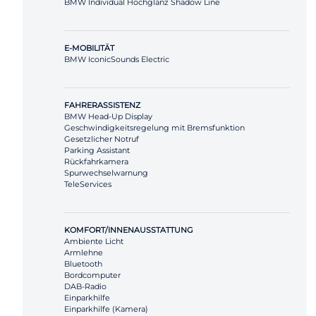
BMW Individual Hochglanz Shadow Line
E-MOBILITÄT
BMW IconicSounds Electric
FAHRERASSISTENZ
BMW Head-Up Display
Geschwindigkeitsregelung mit Bremsfunktion
Gesetzlicher Notruf
Parking Assistant
Rückfahrkamera
Spurwechselwarnung
TeleServices
KOMFORT/INNENAUSSTATTUNG
Ambiente Licht
Armlehne
Bluetooth
Bordcomputer
DAB-Radio
Einparkhilfe
Einparkhilfe (Kamera)