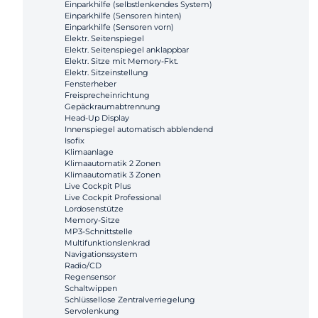
Einparkhilfe (selbstlenkendes System)
Einparkhilfe (Sensoren hinten)
Einparkhilfe (Sensoren vorn)
Elektr. Seitenspiegel
Elektr. Seitenspiegel anklappbar
Elektr. Sitze mit Memory-Fkt.
Elektr. Sitzeinstellung
Fensterheber
Freisprecheinrichtung
Gepäckraumabtrennung
Head-Up Display
Innenspiegel automatisch abblendend
Isofix
Klimaanlage
Klimaautomatik 2 Zonen
Klimaautomatik 3 Zonen
Live Cockpit Plus
Live Cockpit Professional
Lordosenstütze
Memory-Sitze
MP3-Schnittstelle
Multifunktionslenkrad
Navigationssystem
Radio/CD
Regensensor
Schaltwippen
Schlüssellose Zentralverriegelung
Servolenkung