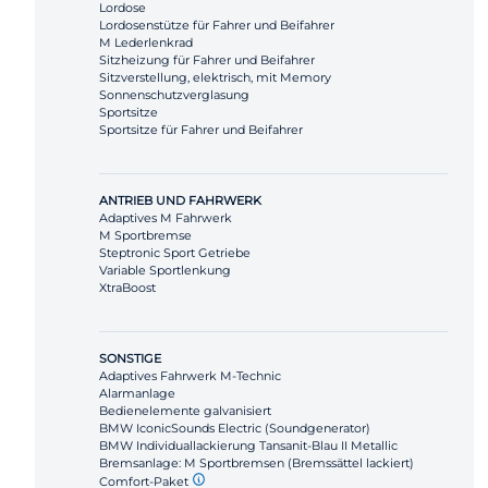
Lordose
Lordosenstütze für Fahrer und Beifahrer
M Lederlenkrad
Sitzheizung für Fahrer und Beifahrer
Sitzverstellung, elektrisch, mit Memory
Sonnenschutzverglasung
Sportsitze
Sportsitze für Fahrer und Beifahrer
ANTRIEB UND FAHRWERK
Adaptives M Fahrwerk
M Sportbremse
Steptronic Sport Getriebe
Variable Sportlenkung
XtraBoost
SONSTIGE
Adaptives Fahrwerk M-Technic
Alarmanlage
Bedienelemente galvanisiert
BMW IconicSounds Electric (Soundgenerator)
BMW Individuallackierung Tansanit-Blau II Metallic
Bremsanlage: M Sportbremsen (Bremssättel lackiert)
Comfort-Paket