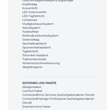
Geschwindigkeitsbegrenzungsanlage
Kopfairbag
Kurvenlicht
LED Scheinwerfer
LED-Tagfahrlicht
Lichtsensor
Müdigkeitswarnsystem
Notrufsystem
Partikelfilter
Reifendruckkontrollsystem
Seitenairbag
Spurhalteassistent
Spurwechselassistent
Tagfahrlicht
Totwinkel-Assistent
Traktionskontrolle
Verkehrszeichenerkennung
Wegfahrsperre
EDITIONEN UND PAKETE
Ablagenpaket
Comfort Paket
ConnectedDrive Services (laufzeitgebundener Dienst)
ConnectedPackage Professional (laufzeitgebundener
Dienst)
Entertainment Paket