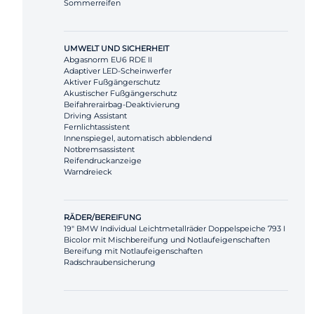
Sommerreifen
UMWELT UND SICHERHEIT
Abgasnorm EU6 RDE II
Adaptiver LED-Scheinwerfer
Aktiver Fußgängerschutz
Akustischer Fußgängerschutz
Beifahrerairbag-Deaktivierung
Driving Assistant
Fernlichtassistent
Innenspiegel, automatisch abblendend
Notbremsassistent
Reifendruckanzeige
Warndreieck
RÄDER/BEREIFUNG
19" BMW Individual Leichtmetallräder Doppelspeiche 793 I
Bicolor mit Mischbereifung und Notlaufeigenschaften
Bereifung mit Notlaufeigenschaften
Radschraubensicherung