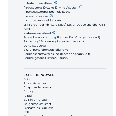
Entertainment-Paket
Fahrassistenz-System: Driving Assistant
Innenausstattung: Edelholz Esche
Innovations-Paket
Instrumententafel Sensatec
LM-Felgen vorn/hinten: 8x19 / 8,5x19 (Doppelspeiche 793 I,
Bicolor)
Parkassistent-Paket
Schnellladevorrichtung Flexible Fast Charger (Mode 2)
Sitzbezug / Polsterung: Leder Vernasca mit
Dekorsteppung
Sitzlehnenbreitenverstellung vorn
Sonnenschutzverglasung (hinten abgedunkelt)
Sound-System Harman-Kardon
SICHERHEIT/UMWELT
ABS
Abstandswarner
Adaptives Fahrwerk
Airbag
Allrad
Beifahrer-Airbag
Berganfahrassistent
Blendfreies Fernlicht
ESP