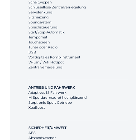
Schaltwippen
Schlüssellose Zentralverriegelung
Servolenkung
Sitzheizung
Soundsystem
Sprachsteuerung
Start/Stop-Automatik
Tempomat
Touchscreen
Tuner oder Radio
USB
Volldigitales Kombiinstrument
W-Lan / Wifi Hotspot
Zentralverriegelung
ANTRIEB UND FAHRWERK
Adaptives M Fahrwerk
M Sportbremse, rot hochglänzend
Steptronic Sport Getriebe
XtraBoost
SICHERHEIT/UMWELT
ABS
Abstandswarner