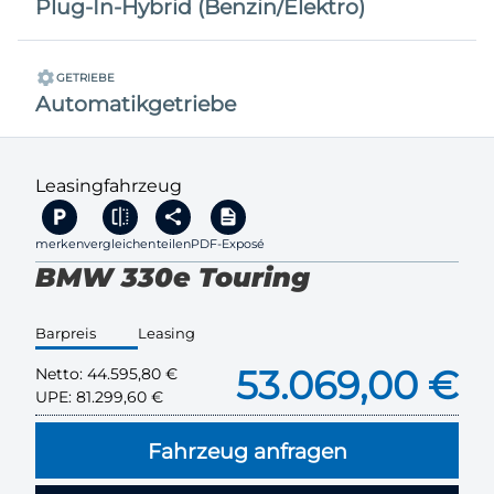
Plug-In-Hybrid (Benzin/Elektro)
GETRIEBE
Automatikgetriebe
Leasingfahrzeug
merken
vergleichen
teilen
PDF-Exposé
BMW 330e Touring
Barpreis
Leasing
53.069,00 €
Netto:
44.595,80 €
UPE:
81.299,60 €
Fahrzeug anfragen