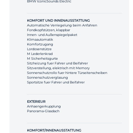
BMW IconicSounds Electric
KOMFORT UND INNENAUSSTATTUNG
Automatische Verriegelung beim Anfahren
Fondkopfstützen, klappbar
Innen- und Außenspiegelpaket
Klimaautomatik
Komfortzugang
Lordosenstütze
M Lederlenkrad
M Sicherheitsgurte
Sitzheizung fuer Fahrer und Beifahrer
Sitzverstellung, elektrisch mit Memory
Sonnenschutzrollo fuer hintere Türseitenscheiben
Sonnenschutzverglasung
Sportsitze fuer Fahrer und Beifahrer
EXTERIEUR
Anhaengerkupplung
Panorama-Glasdach
KOMFORT/INNENAUSSTATTUNG