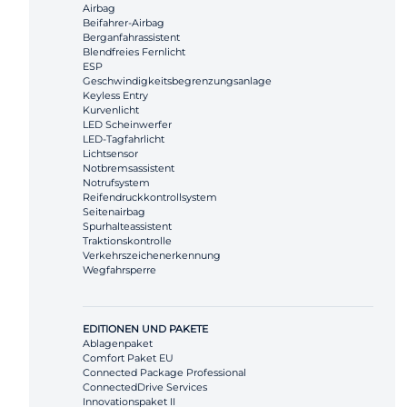
Airbag
Beifahrer-Airbag
Berganfahrassistent
Blendfreies Fernlicht
ESP
Geschwindigkeitsbegrenzungsanlage
Keyless Entry
Kurvenlicht
LED Scheinwerfer
LED-Tagfahrlicht
Lichtsensor
Notbremsassistent
Notrufsystem
Reifendruckkontrollsystem
Seitenairbag
Spurhalteassistent
Traktionskontrolle
Verkehrszeichenerkennung
Wegfahrsperre
EDITIONEN UND PAKETE
Ablagenpaket
Comfort Paket EU
Connected Package Professional
ConnectedDrive Services
Innovationspaket II