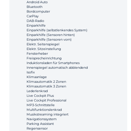
Android Auto
Bluetooth
Bordcomputer
CarPlay
DAB-Radio
Einparkhilfe
Einparkhilfe (selbstlenkendes System)
Einparkhilfe (Sensoren hinten)
Einparkhilfe (Sensoren vorn)
Elektr. Seitenspiegel
Elektr. Sitzeinstellung
Fensterheber
Freisprecheinrichtung
Induktionsladen für Smartphones
Innenspiegel automatisch abblendend
Isofix
Klimaanlage
Klimaautomatik 2 Zonen
Klimaautomatik 3 Zonen
Lederlenkrad
Live Cockpit Plus
Live Cockpit Professional
MP3-Schnittstelle
Multifunktionslenkrad
Musikstreaming integriert
Navigationssystem
Parking Assistant
Regensensor