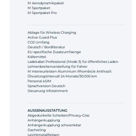
M Aerodynamikpaket
M Sportpaket
M Sportpaket Pro
Ablage für Wireless Charging
Active Guard Plus
CO2 Umfang
Deutsch / Bordliteratur
EU-spezifische Zusatzumfaenge
Kältemittel
Ladekabel Professional (Mode 3) für öffentliches Laden
Lehnenbreitenverstellung für Fahrer
M Interieurleisten Aluminium Rhombicle Anthrazit
Ölwartungsintervall 24 Monate/30.000 km
Personal eSIM
Sprachversion Deutsch
Steuerung Infotainment
AUSSENAUSSTATTUNG
Abgedunkelte Scheiben/Privacy-Glas
Anhängerkupplung
Anhängerkupplung schwenkbar
Dachreling
Leichtmetallfelgen