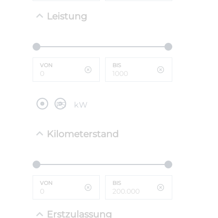
NEFZ: Kraf
Leistung
(komb./inn
CO2-Emissi
;ii WLTP: 
l/100km; 
g/km; Lei
cm³; Kraftst
VON
BIS
PS
kW
Kilometerstand
VON
BIS
Erstzulassung