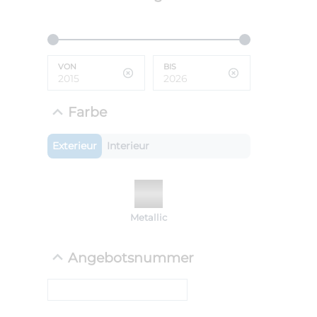
ANLIEFE
BMW 
LEISTUN
kW ( PS)
VON
BIS
i
€
8,4% red
Farbe
UPE: €
Exterieur
Interieur
NEFZ: Kraf
(komb./inn
CO2-Emissi
Metallic
;ii WLTP: 
l/100km; 
g/km; Lei
Angebotsnummer
cm³; Kraftst