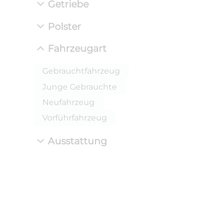
Getriebe
Polster
Fahrzeugart
Gebrauchtfahrzeug
Junge Gebrauchte
Neufahrzeug
ANLIEFE
BMW 3
Vorführfahrzeug
LEISTUN
kW ( PS)
Ausstattung
i
€
8,4% red
UPE: €