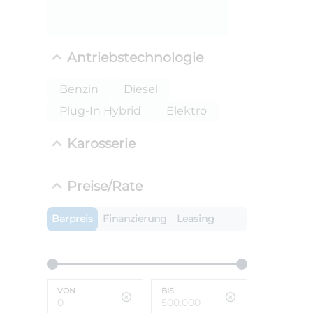
Antriebstechnologie
Benzin
Diesel
Plug-In Hybrid
Elektro
Karosserie
ANLIEFE
BMW 3
LEISTUN
Preise/Rate
kW ( PS)
i
€
Barpreis
Finanzierung
Leasing
8,4% red
UPE: €
VON
BIS