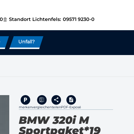
-0
Standort
Lichtenfels:
09571 9230-0
e
Unfall?
merken
vergleichen
teilen
PDF-Exposé
BMW 320i M
Sportpaket*19