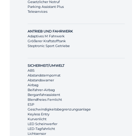
Gesetzlicher Notruf
Parking Assistant Plus
Teleservices
ANTRIEB UND FAHRWERK
Adaptives M Fahrwerk
Größerer Kraftstofftank
Steptronic Sport Getriebe
SICHERHEIT/UMWELT
ABS
Abstandstempomat
Abstandswarner
Airbag
Beifahrer-Airbag
Berganfahrassistent
Blendfreies Fernlicht
ESP
Geschwindigkeitsbegrenzungsanlage
Keyless Entry
Kurvenlicht
LED Scheinwerfer
LED-Tagfahrlicht
Lichtsensor