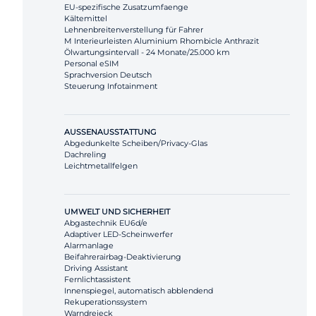
EU-spezifische Zusatzumfaenge
Kältemittel
Lehnenbreitenverstellung für Fahrer
M Interieurleisten Aluminium Rhombicle Anthrazit
Ölwartungsintervall - 24 Monate/25.000 km
Personal eSIM
Sprachversion Deutsch
Steuerung Infotainment
AUSSENAUSSTATTUNG
Abgedunkelte Scheiben/Privacy-Glas
Dachreling
Leichtmetallfelgen
UMWELT UND SICHERHEIT
Abgastechnik EU6d/e
Adaptiver LED-Scheinwerfer
Alarmanlage
Beifahrerairbag-Deaktivierung
Driving Assistant
Fernlichtassistent
Innenspiegel, automatisch abblendend
Rekuperationssystem
Warndreieck