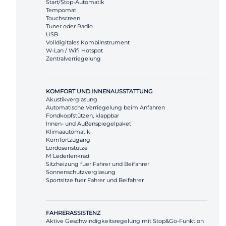
Start/Stop-Automatik
Tempomat
Touchscreen
Tuner oder Radio
USB
Volldigitales Kombiinstrument
W-Lan / Wifi Hotspot
Zentralverriegelung
KOMFORT UND INNENAUSSTATTUNG
Akustikverglasung
Automatische Verriegelung beim Anfahren
Fondkopfstützen, klappbar
Innen- und Außenspiegelpaket
Klimaautomatik
Komfortzugang
Lordosenstütze
M Lederlenkrad
Sitzheizung fuer Fahrer und Beifahrer
Sonnenschutzverglasung
Sportsitze fuer Fahrer und Beifahrer
FAHRERASSISTENZ
Aktive Geschwindigkeitsregelung mit Stop&Go-Funktion