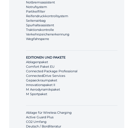
Notbremsassistent
Notrufsystem
Partikelfilter
Reifendruckkontrollsystem
Seitenairbag
Spurhalteassistent
Traktionskontrolle
Verkehrszeichenerkennung
Wegfahrsperre
EDITIONEN UND PAKETE
Ablagenpaket
Comfort Paket EU
Connected Package Professional
ConnectedDrive Services
Gepaeckraumpaket
Innovationspaket II
M Aerodynamikpaket
M Sportpaket
Ablage für Wireless Charging
Active Guard Plus
CO2 Umfang
Deutsch / Bordliteratur