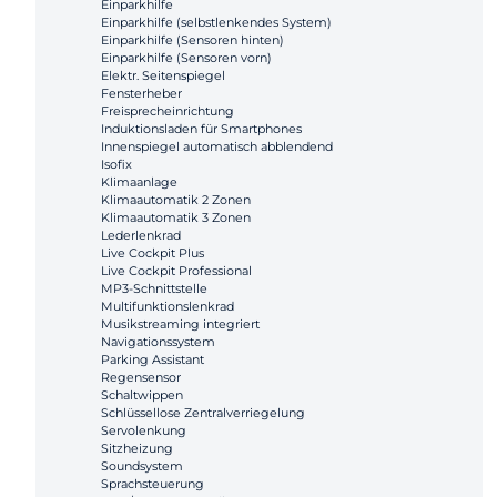
Einparkhilfe
Einparkhilfe (selbstlenkendes System)
Einparkhilfe (Sensoren hinten)
Einparkhilfe (Sensoren vorn)
Elektr. Seitenspiegel
Fensterheber
Freisprecheinrichtung
Induktionsladen für Smartphones
Innenspiegel automatisch abblendend
Isofix
Klimaanlage
Klimaautomatik 2 Zonen
Klimaautomatik 3 Zonen
Lederlenkrad
Live Cockpit Plus
Live Cockpit Professional
MP3-Schnittstelle
Multifunktionslenkrad
Musikstreaming integriert
Navigationssystem
Parking Assistant
Regensensor
Schaltwippen
Schlüssellose Zentralverriegelung
Servolenkung
Sitzheizung
Soundsystem
Sprachsteuerung