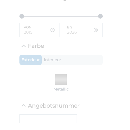
ANLIEFE
BMW 
VON
BIS
LEISTUN
kW ( PS)
i
€
Farbe
8,4% red
UPE: €
Exterieur
Interieur
NEFZ: Kraf
Metallic
(komb./inn
CO2-Emissi
;ii WLTP: 
Angebotsnummer
l/100km; 
g/km; Lei
cm³; Kraftst