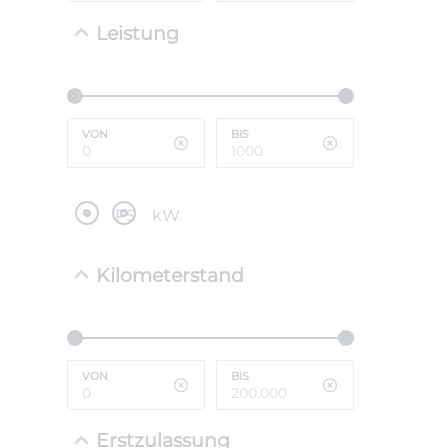
Leistung
NEFZ: Kraf
(komb./inn
CO2-Emissi
;ii WLTP: 
l/100km; 
VON
BIS
g/km; Lei
cm³; Kraftst
PS
kW
Kilometerstand
VON
BIS
Erstzulassung