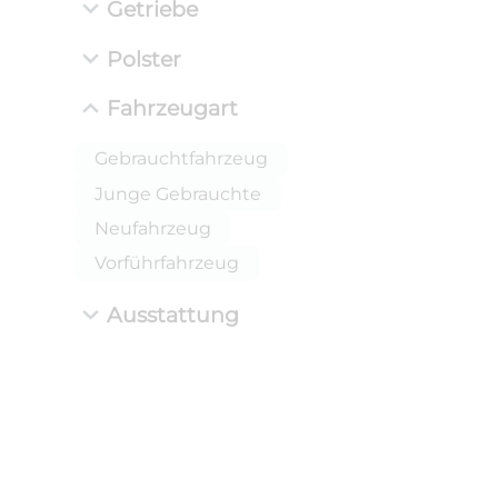
Getriebe
Polster
Fahrzeugart
Gebrauchtfahrzeug
Junge Gebrauchte
Neufahrzeug
Vorführfahrzeug
Ausstattung
ANLIEFE
BMW 
LEISTUN
kW ( PS)
i
€
8,4% red
UPE: €