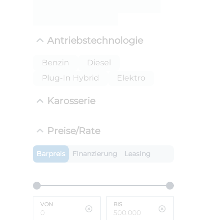
ANLIEFE
BMW X
Antriebstechnologie
LEISTUN
kW ( PS)
i
Benzin
Diesel
€
Plug-In Hybrid
Elektro
8,4% red
UPE: €
Karosserie
Preise/Rate
Barpreis
Finanzierung
Leasing
VON
BIS