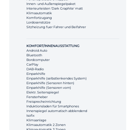
Innen- und Außenspiegelpaket
Interieurleisten 'Dark Graphite' matt
Klimaautomatik
Komfortzugang
Lordosenstütze
Sitzheizung fuer Fahrer und Beifahrer
KOMFORT/INNENAUSSTATTUNG
Android Auto
Bluetooth
Bordcomputer
CarPlay
DAB-Radio
Einparkhilfe
Einparkhilfe (selbstlenkendes System)
Einparkhilfe (Sensoren hinten)
Einparkhilfe (Sensoren vorn)
Elektr. Seitenspiegel
Fensterheber
Freisprecheinrichtung
Induktionsladen für Smartphones
Innenspiegel automatisch abblendend
Isofix
Klimaanlage
Klimaautomatik 2 Zonen
Klimaautomatik 3 Zonen