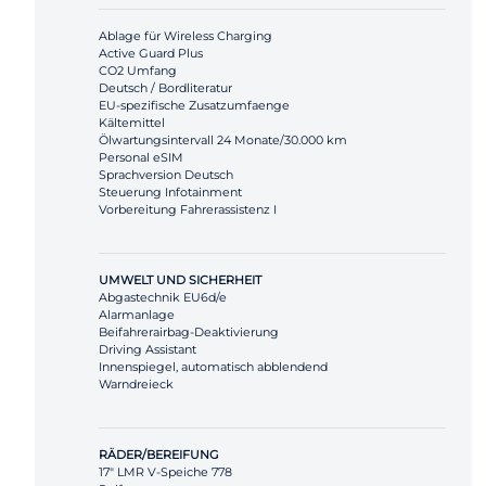
Ablage für Wireless Charging
Active Guard Plus
CO2 Umfang
Deutsch / Bordliteratur
EU-spezifische Zusatzumfaenge
Kältemittel
Ölwartungsintervall 24 Monate/30.000 km
Personal eSIM
Sprachversion Deutsch
Steuerung Infotainment
Vorbereitung Fahrerassistenz I
UMWELT UND SICHERHEIT
Abgastechnik EU6d/e
Alarmanlage
Beifahrerairbag-Deaktivierung
Driving Assistant
Innenspiegel, automatisch abblendend
Warndreieck
RÄDER/BEREIFUNG
17" LMR V-Speiche 778