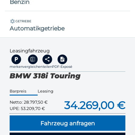
Benzin
GETRIEBE
Automatikgetriebe
Leasingfahrzeug
merken
vergleichen
teilen
PDF-Exposé
BMW 318i Touring
Barpreis
Leasing
34.269,00 €
Netto:
28.797,50 €
UPE:
53.209,70 €
Fahrzeug anfragen