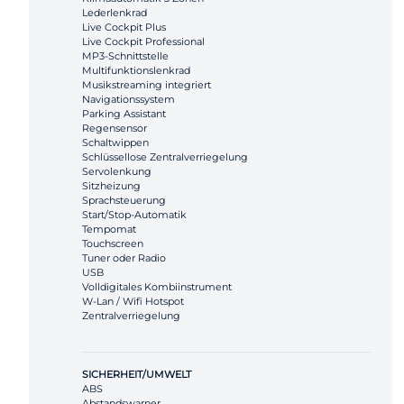
Lederlenkrad
Live Cockpit Plus
Live Cockpit Professional
MP3-Schnittstelle
Multifunktionslenkrad
Musikstreaming integriert
Navigationssystem
Parking Assistant
Regensensor
Schaltwippen
Schlüssellose Zentralverriegelung
Servolenkung
Sitzheizung
Sprachsteuerung
Start/Stop-Automatik
Tempomat
Touchscreen
Tuner oder Radio
USB
Volldigitales Kombiinstrument
W-Lan / Wifi Hotspot
Zentralverriegelung
SICHERHEIT/UMWELT
ABS
Abstandswarner