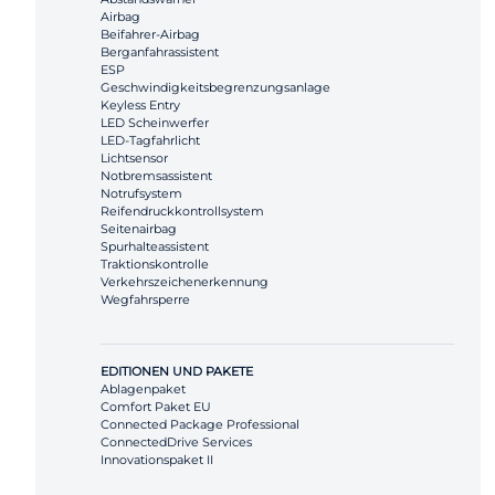
Airbag
Beifahrer-Airbag
Berganfahrassistent
ESP
Geschwindigkeitsbegrenzungsanlage
Keyless Entry
LED Scheinwerfer
LED-Tagfahrlicht
Lichtsensor
Notbremsassistent
Notrufsystem
Reifendruckkontrollsystem
Seitenairbag
Spurhalteassistent
Traktionskontrolle
Verkehrszeichenerkennung
Wegfahrsperre
EDITIONEN UND PAKETE
Ablagenpaket
Comfort Paket EU
Connected Package Professional
ConnectedDrive Services
Innovationspaket II