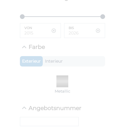
ANLIEFE
BMW 
VON
BIS
LEISTUN
kW ( PS)
i
€
Farbe
8,4% red
UPE: €
Exterieur
Interieur
NEFZ: Kraf
Metallic
(komb./inn
CO2-Emissi
;ii WLTP: 
Angebotsnummer
l/100km; 
g/km; Lei
cm³; Kraftst