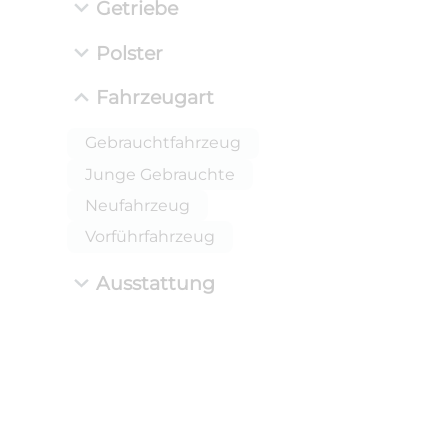
Getriebe
Polster
Fahrzeugart
Gebrauchtfahrzeug
Junge Gebrauchte
Neufahrzeug
Vorführfahrzeug
Ausstattung
ANLIEFE
BMW 
LEISTUN
kW ( PS)
i
€
8,4% red
UPE: €