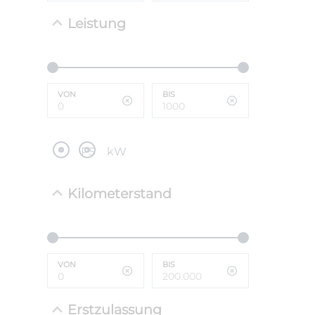
Leistung
NEFZ: Kraf
(komb./inn
CO2-Emissi
;ii WLTP: 
l/100km; 
VON
BIS
g/km; Lei
cm³; Kraftst
PS
kW
Kilometerstand
VON
BIS
Erstzulassung