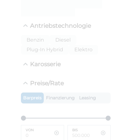
ANLIEFE
BMW 
Antriebstechnologie
LEISTUN
kW ( PS)
i
Benzin
Diesel
€
Plug-In Hybrid
Elektro
8,4% red
UPE: €
Karosserie
Preise/Rate
Barpreis
Finanzierung
Leasing
VON
BIS