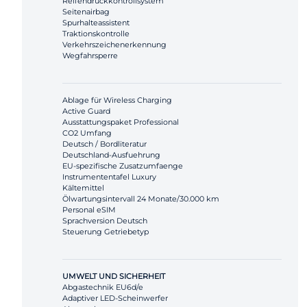
Reifendruckkontrollsystem
Seitenairbag
Spurhalteassistent
Traktionskontrolle
Verkehrszeichenerkennung
Wegfahrsperre
Ablage für Wireless Charging
Active Guard
Ausstattungspaket Professional
CO2 Umfang
Deutsch / Bordliteratur
Deutschland-Ausfuehrung
EU-spezifische Zusatzumfaenge
Instrumententafel Luxury
Kältemittel
Ölwartungsintervall 24 Monate/30.000 km
Personal eSIM
Sprachversion Deutsch
Steuerung Getriebetyp
UMWELT UND SICHERHEIT
Abgastechnik EU6d/e
Adaptiver LED-Scheinwerfer