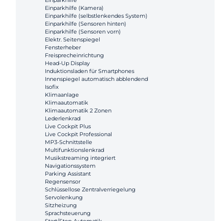
Einparkhilfe
Einparkhilfe (Kamera)
Einparkhilfe (selbstlenkendes System)
Einparkhilfe (Sensoren hinten)
Einparkhilfe (Sensoren vorn)
Elektr. Seitenspiegel
Fensterheber
Freisprecheinrichtung
Head-Up Display
Induktionsladen für Smartphones
Innenspiegel automatisch abblendend
Isofix
Klimaanlage
Klimaautomatik
Klimaautomatik 2 Zonen
Lederlenkrad
Live Cockpit Plus
Live Cockpit Professional
MP3-Schnittstelle
Multifunktionslenkrad
Musikstreaming integriert
Navigationssystem
Parking Assistant
Regensensor
Schlüssellose Zentralverriegelung
Servolenkung
Sitzheizung
Sprachsteuerung