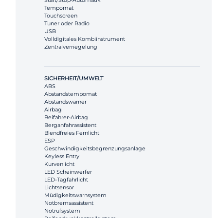
Start/Stop-Automatik
Tempomat
Touchscreen
Tuner oder Radio
USB
Volldigitales Kombiinstrument
Zentralverriegelung
SICHERHEIT/UMWELT
ABS
Abstandstempomat
Abstandswarner
Airbag
Beifahrer-Airbag
Berganfahrassistent
Blendfreies Fernlicht
ESP
Geschwindigkeitsbegrenzungsanlage
Keyless Entry
Kurvenlicht
LED Scheinwerfer
LED-Tagfahrlicht
Lichtsensor
Müdigkeitswarnsystem
Notbremsassistent
Notrufsystem