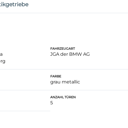
ikgetriebe
FAHRZEUGART
a
JGA der BMW AG
rg
FARBE
grau metallic
ANZAHL TÜREN
5