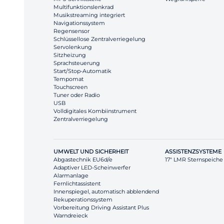
Multifunktionslenkrad
Musikstreaming integriert
Navigationssystem
Regensensor
Schlüssellose Zentralverriegelung
Servolenkung
Sitzheizung
Sprachsteuerung
Start/Stop-Automatik
Tempomat
Touchscreen
Tuner oder Radio
USB
Volldigitales Kombiinstrument
Zentralverriegelung
UMWELT UND SICHERHEIT
ASSISTENZSYSTEME
Abgastechnik EU6d/e
17" LMR Sternspeiche
Adaptiver LED-Scheinwerfer
Alarmanlage
Fernlichtassistent
Innenspiegel, automatisch abblendend
Rekuperationssystem
Vorbereitung Driving Assistant Plus
Warndreieck