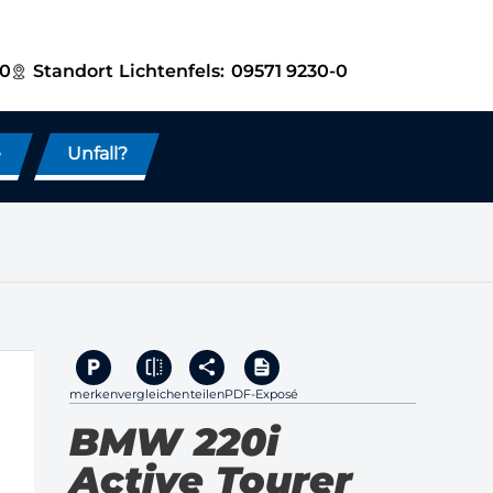
-0
Standort
Lichtenfels:
09571 9230-0
e
Unfall?
merken
vergleichen
teilen
PDF-Exposé
BMW 220i
Active Tourer