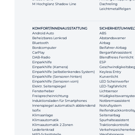
M Hochglanz Shadow Line
Dachreling
Leichtmetallfelgen
KOMFORT/INNENAUSSTATTUNG
SICHERHEIT/UMWEL
Android Auto
ABS
Beheizbares Lenkrad
Abstandswarner
Bluetooth
Airbag
Bordcomputer
Beifahrer-Airbag
CarPlay
Berganfahrassistent
DAB-Radio
Blendfreies Fernlicht
Einparkhilfe
ESP
Einparkhilfe (Kamera)
Geschwindigkeitsbe
Einparkhilfe (selbstlenkendes System)
Keyless Entry
Einparkhilfe (Sensoren hinten)
Kurvenlicht
Einparkhilfe (Sensoren vorn)
LED Scheinwerfer
Elektr. Seitenspiegel
LED-Tagfahrlicht
Fensterheber
Lichtsensor
Freisprecheinrichtung
Müdigkeitswarnsyst
Induktionsladen für Smartphones
Notbremsassistent
Innenspiegel automatisch abblendend
Notrufsystem
Isofix
Reifendruckkontroll
Klimaanlage
Seitenairbag
Klimaautomatik
Spurhalteassistent
Klimaautomatik 2 Zonen
Traktionskontrolle
Lederlenkrad
Verkehrszeichenerk
MP3-Schnittstelle
Wegfahrsperre