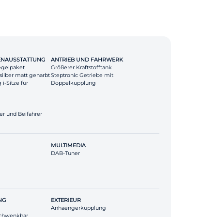
ENAUSSTATTUNG
ANTRIEB UND FAHRWERK
egelpaket
Größerer Kraftstofftank
zsilber matt genarbt
Steptronic Getriebe mit
i-Sitze für
Doppelkupplung
er und Beifahrer
MULTIMEDIA
DAB-Tuner
NG
EXTERIEUR
Anhaengerkupplung
chwenkbar