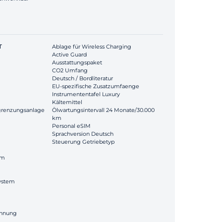
T
Ablage für Wireless Charging
Active Guard
Ausstattungspaket
CO2 Umfang
Deutsch / Bordliteratur
EU-spezifische Zusatzumfaenge
Instrumententafel Luxury
Kältemittel
grenzungsanlage
Ölwartungsintervall 24 Monate/30.000
km
Personal eSIM
Sprachversion Deutsch
Steuerung Getriebetyp
em
system
ennung