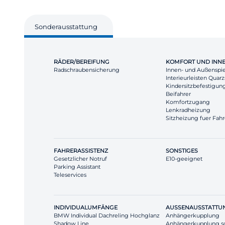
Sonderausstattung
RÄDER/BEREIFUNG
KOMFORT UND INN
Radschraubensicherung
Innen- und Außenspi
Interieurleisten Quar
Kindersitzbefestigung 
Beifahrer
Komfortzugang
Lenkradheizung
Sitzheizung fuer Fahr
FAHRERASSISTENZ
SONSTIGES
Gesetzlicher Notruf
E10-geeignet
Parking Assistant
Teleservices
INDIVIDUALUMFÄNGE
AUSSENAUSSTATTU
BMW Individual Dachreling Hochglanz
Anhängerkupplung
Shadow Line
Anhängerkupplung s