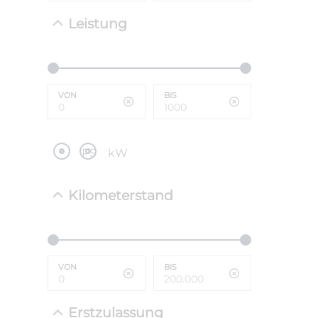
Leistung
NEFZ: Kraf
(komb./inn
CO2-Emissi
;ii WLTP: 
l/100km; 
VON
BIS
g/km; Lei
cm³; Kraftst
PS
kW
Kilometerstand
VON
BIS
Erstzulassung