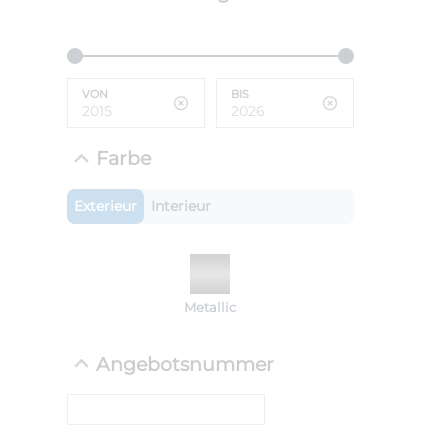
ANLIEFE
BMW 
VON
BIS
LEISTUN
kW ( PS)
i
€
Farbe
8,4% red
UPE: €
Exterieur
Interieur
NEFZ: Kraf
Metallic
(komb./inn
CO2-Emissi
;ii WLTP: 
Angebotsnummer
l/100km; 
g/km; Lei
cm³; Kraftst