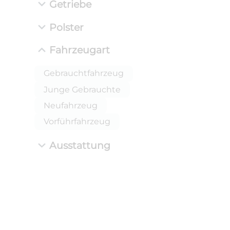
Getriebe
Polster
Fahrzeugart
Gebrauchtfahrzeug
Junge Gebrauchte
Neufahrzeug
Vorführfahrzeug
Ausstattung
ANLIEFE
BMW 
LEISTUN
kW ( PS)
i
€
8,4% red
UPE: €