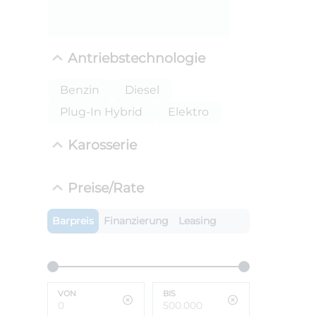
Antriebstechnologie
Benzin
Diesel
Plug-In Hybrid
Elektro
Karosserie
ANLIEFE
Preise/Rate
BMW 
LEISTUN
Barpreis
Finanzierung
Leasing
kW ( PS)
i
€
8,4% red
UPE: €
VON
BIS