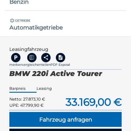
Benzin
GETRIEBE
Automatikgetriebe
Leasingfahrzeug
merken
vergleichen
teilen
PDF-Exposé
BMW 220i Active Tourer
Barpreis
Leasing
33.169,00 €
Netto:
27.873,10 €
UPE:
47.799,90 €
Fahrzeug anfragen