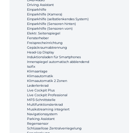
DAB-Radio
Driving Assistant
Einparkhilfe
Einparkhilfe (Kamera)
Einparkhilfe (selbstlenkendes System)
Einparkhilfe (Sensoren hinten)
Einparkhilfe (Sensoren vorn)
Elektr. Seitenspiegel
Fensterheber
Freisprecheinrichtung
Gepäckraumabtrennung
Head-Up Display
Induktionsladen für Smartphones
Innenspiegel automatisch abblendend
Isofix
Klimaanlage
Klimaautomatik
Klimaautomatik 2 Zonen
Lederlenkrad
Live Cockpit Plus
Live Cockpit Professional
MP3-Schnittstelle
Multifunktionslenkrad
Musikstreaming integriert
Navigationssystem
Parking Assistant
Regensensor
Schlüssellose Zentralverriegelung