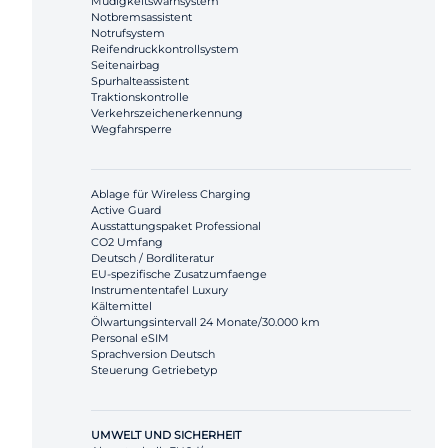
Müdigkeitswarnsystem
Notbremsassistent
Notrufsystem
Reifendruckkontrollsystem
Seitenairbag
Spurhalteassistent
Traktionskontrolle
Verkehrszeichenerkennung
Wegfahrsperre
Ablage für Wireless Charging
Active Guard
Ausstattungspaket Professional
CO2 Umfang
Deutsch / Bordliteratur
EU-spezifische Zusatzumfaenge
Instrumententafel Luxury
Kältemittel
Ölwartungsintervall 24 Monate/30.000 km
Personal eSIM
Sprachversion Deutsch
Steuerung Getriebetyp
UMWELT UND SICHERHEIT