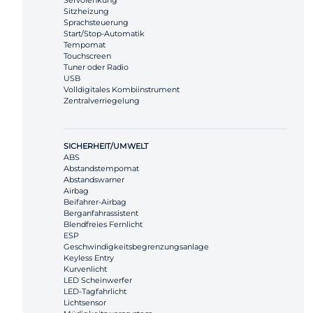
Servolenkung
Sitzheizung
Sprachsteuerung
Start/Stop-Automatik
Tempomat
Touchscreen
Tuner oder Radio
USB
Volldigitales Kombiinstrument
Zentralverriegelung
SICHERHEIT/UMWELT
ABS
Abstandstempomat
Abstandswarner
Airbag
Beifahrer-Airbag
Berganfahrassistent
Blendfreies Fernlicht
ESP
Geschwindigkeitsbegrenzungsanlage
Keyless Entry
Kurvenlicht
LED Scheinwerfer
LED-Tagfahrlicht
Lichtsensor