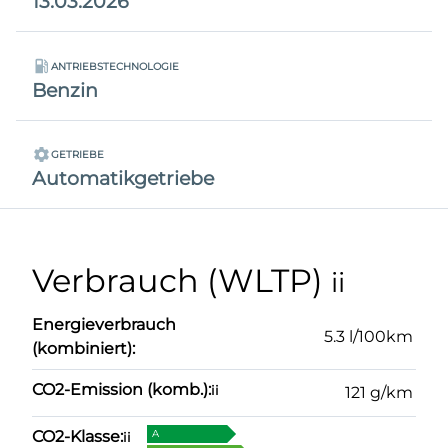
13.03.2026
ANTRIEBSTECHNOLOGIE
Benzin
GETRIEBE
Automatikgetriebe
Verbrauch (WLTP)
ii
Energieverbrauch
5.3 l/100km
(kombiniert):
CO2-Emission (komb.):
ii
121 g/km
CO2-Klasse:
A
ii