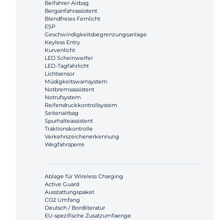
Beifahrer-Airbag
Berganfahrassistent
Blendfreies Fernlicht
ESP
Geschwindigkeitsbegrenzungsanlage
Keyless Entry
Kurvenlicht
LED Scheinwerfer
LED-Tagfahrlicht
Lichtsensor
Müdigkeitswarnsystem
Notbremsassistent
Notrufsystem
Reifendruckkontrollsystem
Seitenairbag
Spurhalteassistent
Traktionskontrolle
Verkehrszeichenerkennung
Wegfahrsperre
Ablage für Wireless Charging
Active Guard
Ausstattungspaket
CO2 Umfang
Deutsch / Bordliteratur
EU-spezifische Zusatzumfaenge