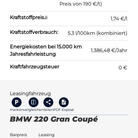
Preis von 190 €/t)
Kraftstoffpreis.
ii
1,74 €/l
Kraftstoffverbrauch:
5.3 l/100km (kombiniert)
Energiekosten bei 15.000 km
1.386,48 €/Jahr
Jahresfahrleistung
Kraftfahrzeugsteuer
0 €
Leasingfahrzeug
merken
vergleichen
teilen
PDF-Exposé
BMW 220 Gran Coupé
Barpreis
Leasing