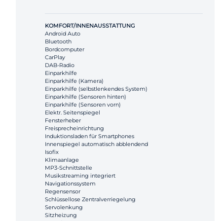
KOMFORT/INNENAUSSTATTUNG
Android Auto
Bluetooth
Bordcomputer
CarPlay
DAB-Radio
Einparkhilfe
Einparkhilfe (Kamera)
Einparkhilfe (selbstlenkendes System)
Einparkhilfe (Sensoren hinten)
Einparkhilfe (Sensoren vorn)
Elektr. Seitenspiegel
Fensterheber
Freisprecheinrichtung
Induktionsladen für Smartphones
Innenspiegel automatisch abblendend
Isofix
Klimaanlage
MP3-Schnittstelle
Musikstreaming integriert
Navigationssystem
Regensensor
Schlüssellose Zentralverriegelung
Servolenkung
Sitzheizung