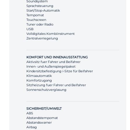
Soundsystem
Sprachsteuerung
Start/Stop-Automatik
Tempomat
Touchscreen
Tuner oder Radio
USB
Volldigitales Kombiinstrument
Zentralverriegelung
KOMFORT UND INNENAUSSTATTUNG
Aktivsitz fuer Fahrer und Beifahrer
Innen- und Außenspiegelpaket
Kindersitzbefestigung i-Sitze für Beifahrer
Klimaautomatik
Komfortzugang
Sitzheizung fuer Fahrer und Beifahrer
Sonnenschutzverglasung
SICHERHEIT/UMWELT
ABS
Abstandstempomat
Abstandswarner
Airbag