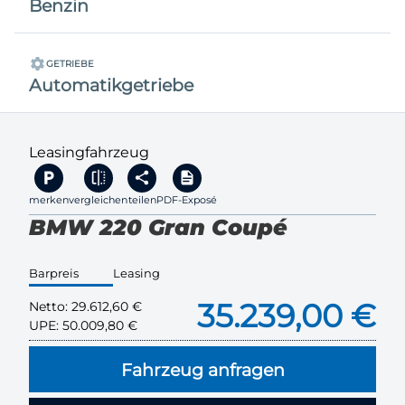
Benzin
GETRIEBE
Automatikgetriebe
Leasingfahrzeug
merken
vergleichen
teilen
PDF-Exposé
BMW 220 Gran Coupé
Barpreis
Leasing
35.239,00 €
Netto:
29.612,60 €
UPE:
50.009,80 €
Fahrzeug anfragen