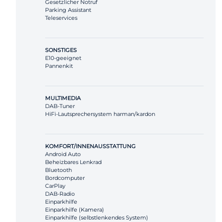
Gesetzlicher Notruf
Parking Assistant
Teleservices
SONSTIGES
E10-geeignet
Pannenkit
MULTIMEDIA
DAB-Tuner
HiFi-Lautsprechersystem harman/kardon
KOMFORT/INNENAUSSTATTUNG
Android Auto
Beheizbares Lenkrad
Bluetooth
Bordcomputer
CarPlay
DAB-Radio
Einparkhilfe
Einparkhilfe (Kamera)
Einparkhilfe (selbstlenkendes System)