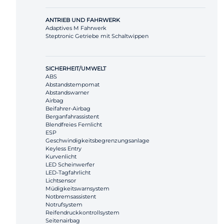
ANTRIEB UND FAHRWERK
Adaptives M Fahrwerk
Steptronic Getriebe mit Schaltwippen
SICHERHEIT/UMWELT
ABS
Abstandstempomat
Abstandswarner
Airbag
Beifahrer-Airbag
Berganfahrassistent
Blendfreies Fernlicht
ESP
Geschwindigkeitsbegrenzungsanlage
Keyless Entry
Kurvenlicht
LED Scheinwerfer
LED-Tagfahrlicht
Lichtsensor
Müdigkeitswarnsystem
Notbremsassistent
Notrufsystem
Reifendruckkontrollsystem
Seitenairbag