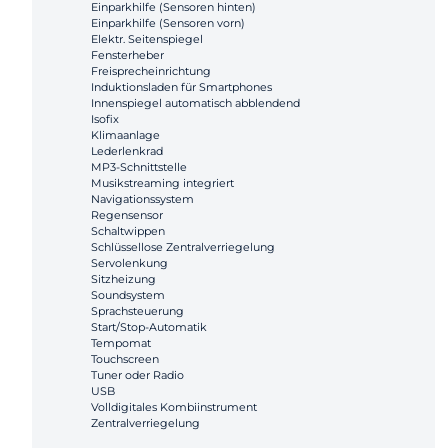
Einparkhilfe (Sensoren hinten)
Einparkhilfe (Sensoren vorn)
Elektr. Seitenspiegel
Fensterheber
Freisprecheinrichtung
Induktionsladen für Smartphones
Innenspiegel automatisch abblendend
Isofix
Klimaanlage
Lederlenkrad
MP3-Schnittstelle
Musikstreaming integriert
Navigationssystem
Regensensor
Schaltwippen
Schlüssellose Zentralverriegelung
Servolenkung
Sitzheizung
Soundsystem
Sprachsteuerung
Start/Stop-Automatik
Tempomat
Touchscreen
Tuner oder Radio
USB
Volldigitales Kombiinstrument
Zentralverriegelung