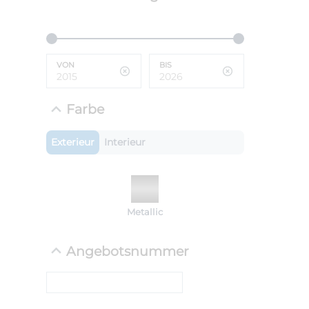
ANLIEFE
BMW 
LEISTUN
kW ( PS)
VON
BIS
i
€
8,4% red
Farbe
UPE: €
Exterieur
Interieur
NEFZ: Kraf
(komb./inn
CO2-Emissi
Metallic
;ii WLTP: 
l/100km; 
g/km; Lei
Angebotsnummer
cm³; Kraftst