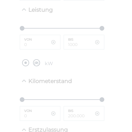
Leistung
NEFZ: Kraf
(komb./inn
CO2-Emissi
;ii WLTP: 
l/100km; 
VON
BIS
g/km; Lei
cm³; Kraftst
PS
kW
Kilometerstand
VON
BIS
Erstzulassung