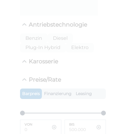
ANLIEFE
BMW 
Antriebstechnologie
LEISTUN
kW ( PS)
i
Benzin
Diesel
€
Plug-In Hybrid
Elektro
8,4% red
UPE: €
Karosserie
Preise/Rate
Barpreis
Finanzierung
Leasing
VON
BIS