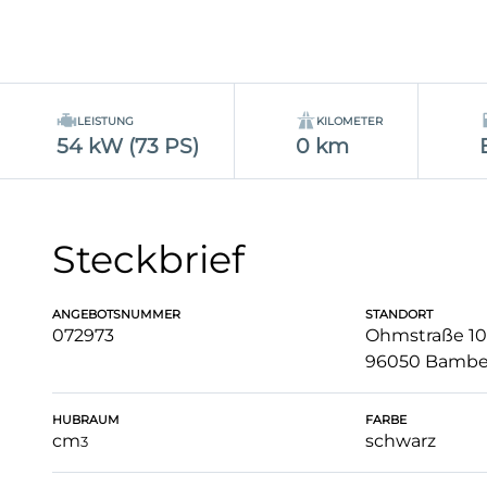
LEISTUNG
KILOMETER
54 kW (73 PS)
0 km
Steckbrief
ANGEBOTSNUMMER
STANDORT
072973
Ohmstraße 10
96050 Bambe
HUBRAUM
FARBE
cm
schwarz
3