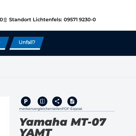
-0
Standort
Lichtenfels:
09571 9230-0
e
Unfall?
merken
vergleichen
teilen
PDF-Exposé
Yamaha MT-07
YAMT