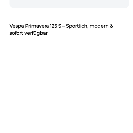
Vespa Primavera 125 S – Sportlich, modern &
sofort verfügbar
Modelljahr:
2025
Farbe:
Schwarz
Fahrzeugtyp:
Neufahrzeug
Führerscheinklasse:
A1 / B196 – mit
Autoführerschein fahrbar
Verfügbarkeit:
Ab sofort
Die
Vespa Primavera 125 S (MJ 2025)
steht
für zeitloses italienisches Design in
Kombination mit sportlichen Akzenten und