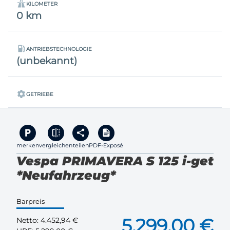
KILOMETER
0 km
ANTRIEBSTECHNOLOGIE
(unbekannt)
GETRIEBE
merken
vergleichen
teilen
PDF-Exposé
Vespa PRIMAVERA S 125 i-get
*Neufahrzeug*
Barpreis
5.299,00 €
Netto:
4.452,94 €