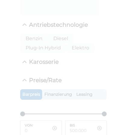
Antriebstechnologie
Benzin
Diesel
Plug-In Hybrid
Elektro
Karosserie
ANLIEFE
Preise/Rate
BMW X
LEISTUN
Barpreis
Finanzierung
Leasing
kW ( PS)
i
€
8,4% red
UPE: €
VON
BIS