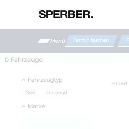
Termin buchen
F
Menü
0
Fahrzeuge
Fahrzeugtyp
FILTER
PKW
Motorrad
Marke