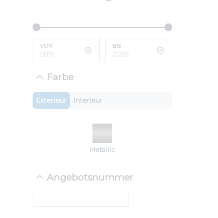
ANLIEFE
BMW 
VON
BIS
LEISTUN
kW ( PS)
i
€
Farbe
8,4% red
UPE: €
Exterieur
Interieur
NEFZ: Kraf
Metallic
(komb./inn
CO2-Emissi
;ii WLTP: 
Angebotsnummer
l/100km; 
g/km; Lei
cm³; Kraftst