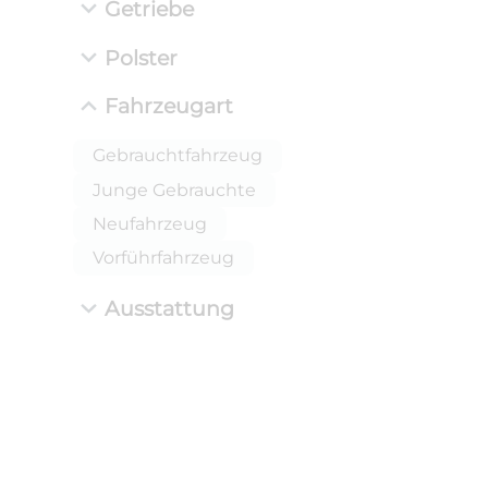
Getriebe
Polster
Fahrzeugart
Gebrauchtfahrzeug
Junge Gebrauchte
Neufahrzeug
Vorführfahrzeug
Ausstattung
ANLIEFE
BMW 
LEISTUN
kW ( PS)
i
€
8,4% red
UPE: €