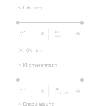
Leistung
NEFZ: Kraf
(komb./inn
CO2-Emissi
;ii WLTP: 
l/100km; 
VON
BIS
g/km; Lei
cm³; Kraftst
PS
kW
Kilometerstand
VON
BIS
Erstzulassung