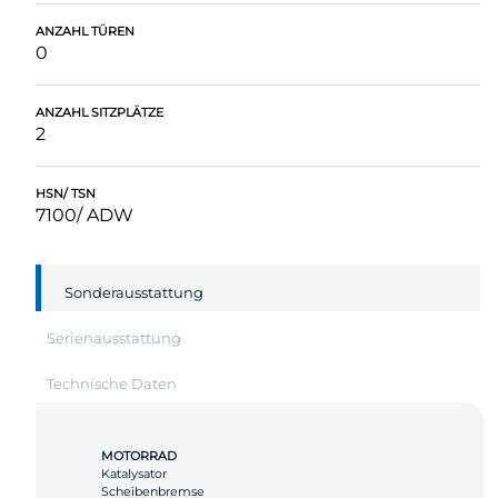
ANZAHL TÜREN
0
ANZAHL SITZPLÄTZE
2
HSN/ TSN
7100/ ADW
Sonderausstattung
Serienausstattung
Technische Daten
MOTORRAD
Katalysator
Scheibenbremse